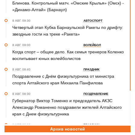
Блинова. Контрольный матч. «Омские Крылья» (Омск) -
«Динамо-Алтай» (Барнаул)
8 АВГ. 09:30
АВТОСПОРТ
Четвертый этап Кубка Барнаульской Ракеты по дрифту:
звездные гости на треке «Ракета»
8 АВГ. 09:00
ВОЛЕЙБОЛ
Когда спорт – общее дело. Как семья тренеров Коленко
воспитывает юных волейболистов
8 АВГ. 08:40
ПРАЗДНИК
Поздравление с Днём физкультурника от министра
спорта Алтайского края Михаила Панфилова
8 АВГ. 08:30
ПОЗДРАВЛЕНИЕ
Губернатор Виктор Томенко и председатель АКЗС
Александр Романенко поздравили жителей Алтайского
края с Днем физкультурника
8 АВГ. 08:20
ПРАЗДНИК
Архив новостей
Поздравление с Днем физкультурника от министра