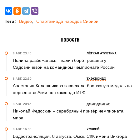
Теги:
Видео
Спартакиада народов Сибири
НОВОСТИ
8 АВГ. 23:45
ЛЁГКАЯ АТЛЕТИКА
Полина разбежалась. Ткалич берёт реванш у
Садовничевой на командном чемпионате России
8 АВГ. 22:30
ТХЭКВОНДО
Анастасия Калашникова завоевала бронзовую медаль на
первенстве Азии по тхэквондо ИТФ
8 АВГ. 20:45
ДЖИУ-ДЖИТСУ
Николай Федоскин – серебряный призёр чемпионата
мира
8 АВГ. 16:30
ХОККЕЙ
Видеотрансляция. 8 августа. Омск. СКК имени Виктора