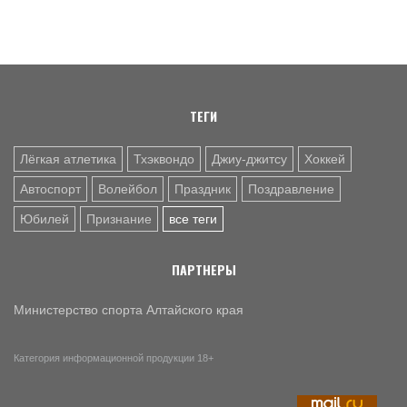
спорта России Михаила Дегтярева
8 АВГ. 07:30
ЮБИЛЕЙ
Базовый элемент. Александру Городову - 70 лет
ТЕГИ
Лёгкая атлетика
Тхэквондо
Джиу-джитсу
Хоккей
Автоспорт
Волейбол
Праздник
Поздравление
Юбилей
Признание
все теги
ПАРТНЕРЫ
Министерство спорта Алтайского края
Категория информационной продукции 18+