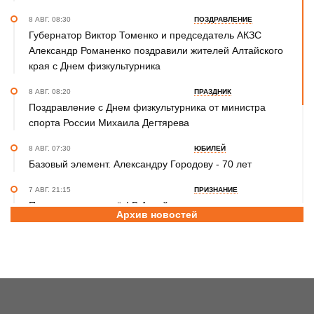
8 АВГ. 08:30
ПОЗДРАВЛЕНИЕ
Губернатор Виктор Томенко и председатель АКЗС
Александр Романенко поздравили жителей Алтайского
края с Днем физкультурника
8 АВГ. 08:20
ПРАЗДНИК
Поздравление с Днем физкультурника от министра
спорта России Михаила Дегтярева
8 АВГ. 07:30
ЮБИЛЕЙ
Базовый элемент. Александру Городову - 70 лет
7 АВГ. 21:15
ПРИЗНАНИЕ
Передовикам - почёт! В Алтайском училище
Архив новостей
олимпийского резерва состоялось награждение
представителей спортивной отрасли региона ко Дню
физкультурника
7 АВГ. 12:29
СПОРТИВНЫЙ ФЕСТИВАЛЬ
За сильное поколение! В Яровом прошёл фестиваль
проекта «Детский спорт» (фото)