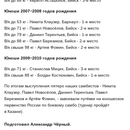
В/к до 88 кг - Кирилл Асташонок, Бийск - 3-е место
Юноши 2007−2008 годов рождения
В/к до 53 кг - Никита Клаузер, Барнаул - 1-е место
В/к до 71 кг - Павел Новосёлов, Бийск - 2-е место
В/к до 79 кг - Даниил Терентьев, Бийск - 1-е место
В/к до 88 кг - Павел Березиков, Бийск - 2-е место
В/к свыше 98 кг - Артем Фомин, Бийск - 2-е место
Юноши 2009−2010 годов рождения
В/к до 71 кг - Станислав Мицих, Бийск - 3-е место
В/к свыше 88 кг - Богдан Костюкович, Бийск - 1-е место
По итогам выступления пятеро наших самбистов - Никита
Клаузер, Павел Новосёлов, Даниил Терентьев, Павел
Березиков и Артём Фомин, - завоевали путёвки на юношеское
первенство России по боевому самбо (турнир пройдёт
в Казани).
Подготовил Александр Чёрный.