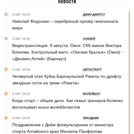
НОВОСТИ
8 АВГ. 20:45
ДЖИУ-ДЖИТСУ
Николай Федоскин – серебряный призёр чемпионата
мира
8 АВГ. 16:30
ХОККЕЙ
Видеотрансляция. 8 августа. Омск. СКК имени Виктора
Блинова. Контрольный матч. «Омские Крылья» (Омск) -
«Динамо-Алтай» (Барнаул)
8 АВГ. 09:30
АВТОСПОРТ
Четвертый этап Кубка Барнаульской Ракеты по дрифту:
звездные гости на треке «Ракета»
8 АВГ. 09:00
ВОЛЕЙБОЛ
Когда спорт – общее дело. Как семья тренеров Коленко
воспитывает юных волейболистов
8 АВГ. 08:40
ПРАЗДНИК
Поздравление с Днём физкультурника от министра
спорта Алтайского края Михаила Панфилова