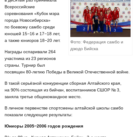
в десятый раз принимала
Всероссийские
соревнования «Кубок мэра
города Новосибирска»
по боевому самбо среди
юношей 15−16 и 17−18 лет,
а также юниоров 18−20 лет.
Фото: Федерация самбо и
дзюдо Бийска
Награды оспаривали 264
участника из 23 регионов
страны. Турнир был
посвящен 80-летию Победы в Великой Отечественной войне.
В такой серьёзной конкуренции сборная Алтайского края,
на 90% состоящая из бийчан, воспитанников СШОР № 3,
заняла третье общекомандное место.
В личном первенстве спортсмены алтайской школы самбо
показали следующие результаты:
Юниоры 2005−2006 годов рождения