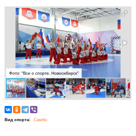
Фото: "Все о спорте. Новосибирск"
Ф
Вид спорта:
Самбо