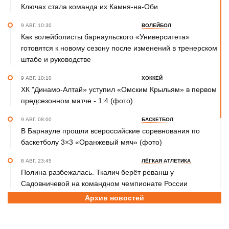
Ключах стала команда их Камня-на-Оби
9 АВГ. 10:30
ВОЛЕЙБОЛ
Как волейболисты барнаульского «Университета»
готовятся к новому сезону после изменений в тренерском
штабе и руководстве
9 АВГ. 10:10
ХОККЕЙ
ХК "Динамо-Алтай» уступил «Омским Крыльям» в первом
предсезонном матче - 1:4 (фото)
9 АВГ. 08:00
БАСКЕТБОЛ
В Барнауле прошли всероссийские соревнования по
баскетболу 3×3 «Оранжевый мяч» (фото)
8 АВГ. 23:45
ЛЁГКАЯ АТЛЕТИКА
Полина разбежалась. Ткалич берёт реванш у
Садовничевой на командном чемпионате России
Архив новостей
8 АВГ. 22:30
ТХЭКВОНДО
Анастасия Калашникова завоевала бронзовую медаль на
первенстве Азии по тхэквондо ИТФ