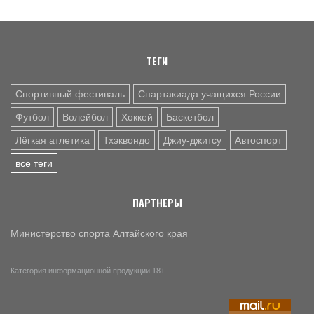
8 АВГ. 20:45
ДЖИУ-ДЖИТСУ
Николай Федоскин – серебряный призёр чемпионата
мира
ТЕГИ
Спортивный фестиваль
Спартакиада учащихся России
Футбол
Волейбол
Хоккей
Баскетбол
Лёгкая атлетика
Тхэквондо
Джиу-джитсу
Автоспорт
все теги
ПАРТНЕРЫ
Министерство спорта Алтайского края
Категория информационной продукции 18+