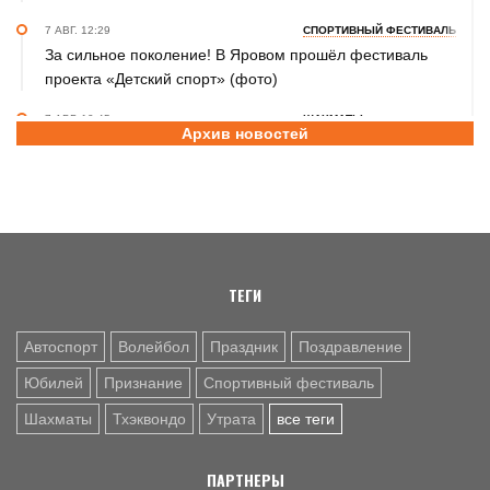
7 АВГ. 12:29
СПОРТИВНЫЙ ФЕСТИВАЛЬ
За сильное поколение! В Яровом прошёл фестиваль
проекта «Детский спорт» (фото)
7 АВГ. 10:45
ШАХМАТЫ
Архив новостей
Партия длиною в жизнь: шахматный тренер Надежда
Зыкина из Барнаула отметила юбилей
7 АВГ. 09:00
ТХЭКВОНДО
Никита Дёмин - победитель и серебряный, Анастасия
Калашникова – бронзовый призёры чемпионата и
первенства Азии по тхэквондо ИТФ
ТЕГИ
Автоспорт
Волейбол
Праздник
Поздравление
Юбилей
Признание
Спортивный фестиваль
Шахматы
Тхэквондо
Утрата
все теги
ПАРТНЕРЫ