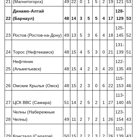
21
(Магнитогорск)
49
22
0
1
5
2
19
121
53
Динамо-Алтай
128-
22
(Барнаул)
48
14
3
5
5
4
17
129
53
125-
23
Ростов (Ростов-на-Дону)
49
13
5
3
6
4
18
145
52
131-
24
Торос (Нефтекамск)
48
15
4
5
3
0
21
139
51
Нефтяник
122-
25
(Альметьевск)
48
15
4
2
3
4
20
135
49
115-
26
Омские Крылья (Омск)
48
15
2
3
0
6
22
153
46
113-
27
ЦСК ВВС (Самара)
51
14
2
5
2
1
27
140
45
Челны (Набережные
123-
28
Челны)
49
11
2
7
2
1
26
154
43
112-
29
Кристалл (Саратов)
50
15
2
2
3
2
26
139
43