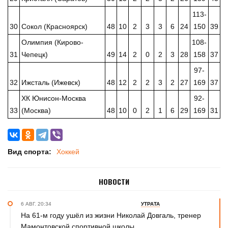
113-
30
Сокол (Красноярск)
48
10
2
3
3
6
24
150
39
Олимпия (Кирово-
108-
31
Чепецк)
49
14
2
0
2
3
28
158
37
97-
32
Ижсталь (Ижевск)
48
12
2
2
3
2
27
169
37
ХК Юнисон-Москва
92-
33
(Москва)
48
10
0
2
1
6
29
169
31
Вид спорта:
Хоккей
НОВОСТИ
6 АВГ. 20:34
УТРАТА
На 61-м году ушёл из жизни Николай Довгаль, тренер
Мамонтовской спортивной школы