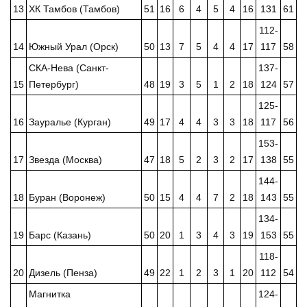
13
ХК Тамбов (Тамбов)
51
16
6
4
5
4
16
131
61
112-
14
Южный Урал (Орск)
50
13
7
5
4
4
17
117
58
СКА-Нева (Санкт-
137-
15
Петербург)
48
19
3
5
1
2
18
124
57
125-
16
Зауралье (Курган)
49
17
4
4
3
3
18
117
56
153-
17
Звезда (Москва)
47
18
5
2
3
2
17
138
55
144-
18
Буран (Воронеж)
50
15
4
4
7
2
18
143
55
134-
19
Барс (Казань)
50
20
1
3
4
3
19
153
55
118-
20
Дизель (Пенза)
49
22
1
2
3
1
20
112
54
Магнитка
124-