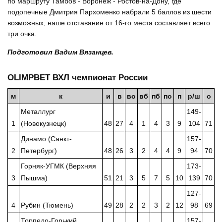
по маршруту Тамбов - Воронеж - Ростов-на-Дону, где
подопечные Дмитрия Пархоменко набрали 5 баллов из шести
возможных, наше отставание от 16-го места составляет всего
три очка.
Подготовил Вадим Вязанцев.
OLIMPBET ВХЛ чемпионат России
м
к
и
в
во
вб
пб
по
п
р/ш
о
Металлург
149-
1
(Новокузнецк)
48
27
4
1
4
3
9
104
71
Динамо (Санкт-
157-
2
Петербург)
48
26
3
2
4
4
9
94
70
Горняк-УГМК (Верхняя
173-
3
Пышма)
51
21
3
5
7
5
10
139
70
127-
4
Рубин (Тюмень)
49
28
2
2
3
2
12
98
69
Торпедо-Горький
157-