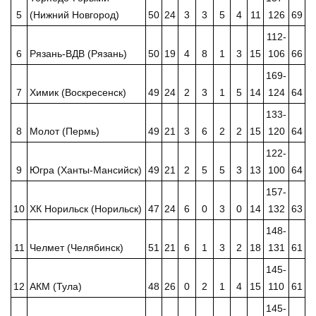
5
(Нижний Новгород)
50
24
3
3
5
4
11
126
69
112-
6
Рязань-ВДВ (Рязань)
50
19
4
8
1
3
15
106
66
169-
7
Химик (Воскресенск)
49
24
2
3
1
5
14
124
64
133-
8
Молот (Пермь)
49
21
3
6
2
2
15
120
64
122-
9
Югра (Ханты-Мансийск)
49
21
2
5
5
3
13
100
64
157-
10
ХК Норильск (Норильск)
47
24
6
0
3
0
14
132
63
148-
11
Челмет (Челябинск)
51
21
6
1
3
2
18
131
61
145-
12
АКМ (Тула)
48
26
0
2
1
4
15
110
61
145-