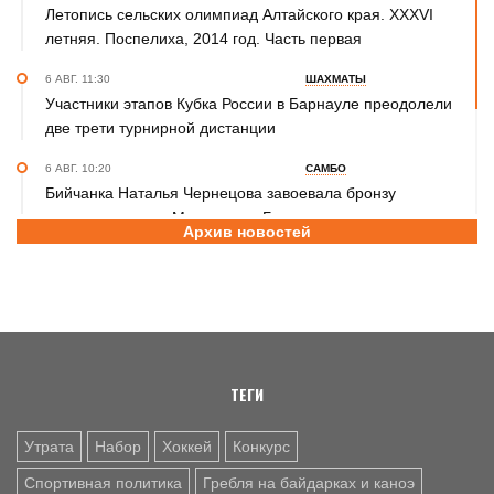
Летопись сельских олимпиад Алтайского края. XXXVI
летняя. Поспелиха, 2014 год. Часть первая
6 АВГ. 11:30
ШАХМАТЫ
Участники этапов Кубка России в Барнауле преодолели
две трети турнирной дистанции
6 АВГ. 10:20
САМБО
Бийчанка Наталья Чернецова завоевала бронзу
международного Мемориала Бурдикова
Архив новостей
5 АВГ. 16:57
ФУТБОЛ
Третья лига Сибирь "Золото". Молодежка "Динамо" не
смогла прервать победную серию «Читы»
ТЕГИ
Утрата
Набор
Хоккей
Конкурс
Спортивная политика
Гребля на байдарках и каноэ