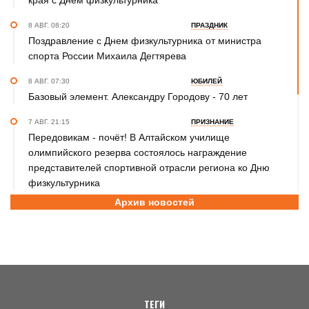
края с Днем физкультурника
8 АВГ. 08:20
ПРАЗДНИК
Поздравление с Днем физкультурника от министра
спорта России Михаила Дегтярева
8 АВГ. 07:30
ЮБИЛЕЙ
Базовый элемент. Александру Городову - 70 лет
7 АВГ. 21:15
ПРИЗНАНИЕ
Передовикам - почёт! В Алтайском училище
олимпийского резерва состоялось награждение
представителей спортивной отрасли региона ко Дню
физкультурника
Архив новостей
7 АВГ. 12:29
СПОРТИВНЫЙ ФЕСТИВАЛЬ
За сильное поколение! В Яровом прошёл фестиваль
проекта «Детский спорт» (фото)
7 АВГ. 10:45
ШАХМАТЫ
Партия длиною в жизнь: шахматный тренер Надежда
Зыкина из Барнаула отметила юбилей
ТЕГИ