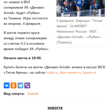
по хоккею в ВХЛ
соперником ХК «Динамо-
Алтай» будет «Рубин»
из Тюмени. Игра состоится
4 февраля. Барнаул. "Титов
во вторник, 4 февраля.
Арена". OLIMPBET
Чемпионат России - ВХЛ.
В матче первого круга
«Динамо-Алтай» - «Рубин»
между этими соперниками
(Тюмень)
со счётом 3:2 в основное
время победил ХК «Рубин».
Начало матча в 19:00.
Купить билеты на матчи «Динамо-Алтай» можно в кассах МСК
«Титов Арена», на сайтах
hcda.ru
,
titov-arena.ru
,
kassir.ru
.
Вид спорта:
Хоккей
НОВОСТИ