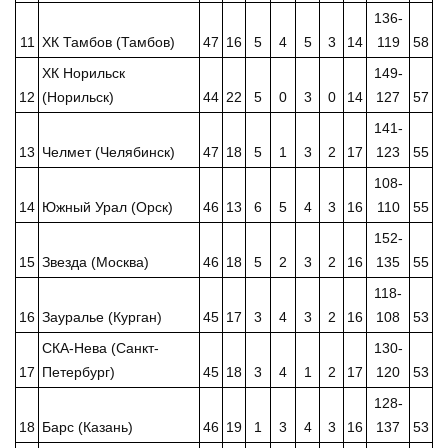
136-
11
ХК Тамбов (Тамбов)
47
16
5
4
5
3
14
119
58
ХК Норильск
149-
12
(Норильск)
44
22
5
0
3
0
14
127
57
141-
13
Челмет (Челябинск)
47
18
5
1
3
2
17
123
55
108-
14
Южный Урал (Орск)
46
13
6
5
4
3
16
110
55
152-
15
Звезда (Москва)
46
18
5
2
3
2
16
135
55
118-
16
Зауралье (Курган)
45
17
3
4
3
2
16
108
53
СКА-Нева (Санкт-
130-
17
Петербург)
45
18
3
4
1
2
17
120
53
128-
18
Барс (Казань)
46
19
1
3
4
3
16
137
53