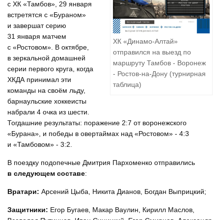
с ХК «Тамбов», 29 января
встретятся с «Бураном»
и завершат серию
31 января матчем
ХК «Динамо-Алтай»
с «Ростовом». В октябре,
отправился на выезд по
в зеркальной домашней
маршруту Тамбов - Воронеж
серии первого круга, когда
- Ростов-на-Дону (турнирная
ХКДА принимал эти
таблица)
команды на своём льду,
барнаульские хоккеисты
набрали 4 очка из шести.
Тогдашние результаты: поражение 2:7 от воронежского
«Бурана», и победы в овертаймах над «Ростовом» - 4:3
и «Тамбовом» - 3:2.
В поездку подопечные Дмитрия Пархоменко отправились
в следующем составе
:
Вратари:
Арсений Цыба, Никита Дианов, Богдан Выприцкий;
Защитники:
Егор Бугаев, Макар Ваулин, Кирилл Маслов,