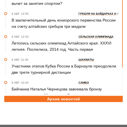
вычет за занятия спортом?
6 АВГ. 12:55
ГРЕБЛЯ НА БАЙДАРКАХ И КАНОЭ
В заключительный день юниорского первенства России
на счету алтайских гребцов три медали
6 АВГ. 12:53
СЕЛЬСКАЯ ОЛИМПИАДА
Летопись сельских олимпиад Алтайского края. XXXVI
летняя. Поспелиха, 2014 год. Часть первая
6 АВГ. 11:30
ШАХМАТЫ
Участники этапов Кубка России в Барнауле преодолели
две трети турнирной дистанции
6 АВГ. 10:20
САМБО
Бийчанка Наталья Чернецова завоевала бронзу
международного Мемориала Бурдикова
Архив новостей
5 АВГ. 16:57
ФУТБОЛ
Третья лига Сибирь "Золото". Молодежка "Динамо" не
смогла прервать победную серию «Читы»