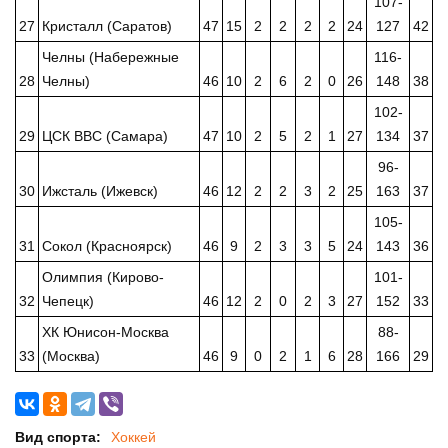
107-
27
Кристалл (Саратов)
47
15
2
2
2
2
24
127
42
Челны (Набережные
116-
28
Челны)
46
10
2
6
2
0
26
148
38
102-
29
ЦСК ВВС (Самара)
47
10
2
5
2
1
27
134
37
96-
30
Ижсталь (Ижевск)
46
12
2
2
3
2
25
163
37
105-
31
Сокол (Красноярск)
46
9
2
3
3
5
24
143
36
Олимпия (Кирово-
101-
32
Чепецк)
46
12
2
0
2
3
27
152
33
ХК Юнисон-Москва
88-
33
(Москва)
46
9
0
2
1
6
28
166
29
Вид спорта:
Хоккей