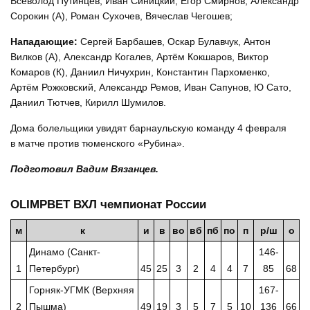
Всеволод Путинцев, Иван Синицкий, Егор Смирнов, Александр
Сорокин (А), Роман Сухочев, Вячеслав Чегошев;
Нападающие:
Сергей Барбашев, Оскар Булавчук, Антон
Вилков (А), Александр Когалев, Артём Кокшаров, Виктор
Комаров (К), Даниил Ничухрин, Константин Пархоменко,
Артём Рожковский, Александр Ремов, Иван Сапунов, Ю Сато,
Даниил Тютчев, Кирилл Шумилов.
Дома болельщики увидят барнаульскую команду 4 февраля
в матче против тюменского «Рубина».
Подготовил Вадим Вязанцев.
OLIMPBET ВХЛ чемпионат России
м
к
и
в
во
вб
пб
по
п
р/ш
о
Динамо (Санкт-
146-
1
Петербург)
45
25
3
2
4
4
7
85
68
Горняк-УГМК (Верхняя
167-
2
Пышма)
49
19
3
5
7
5
10
136
66