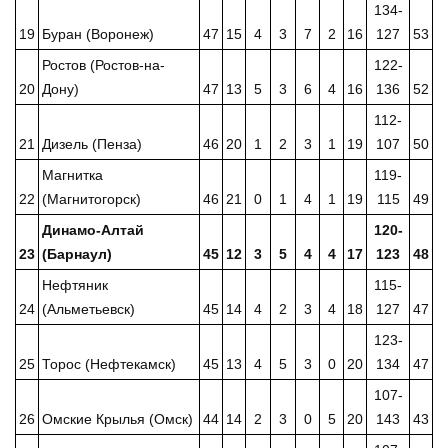
134-
19
Буран (Воронеж)
47
15
4
3
7
2
16
127
53
Ростов (Ростов-на-
122-
20
Дону)
47
13
5
3
6
4
16
136
52
112-
21
Дизель (Пенза)
46
20
1
2
3
1
19
107
50
Магнитка
119-
22
(Магнитогорск)
46
21
0
1
4
1
19
115
49
Динамо-Алтай
120-
23
(Барнаул)
45
12
3
5
4
4
17
123
48
Нефтяник
115-
24
(Альметьевск)
45
14
4
2
3
4
18
127
47
123-
25
Торос (Нефтекамск)
45
13
4
5
3
0
20
134
47
107-
26
Омские Крылья (Омск)
44
14
2
3
0
5
20
143
43