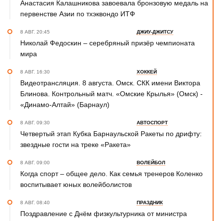
Анастасия Калашникова завоевала бронзовую медаль на
первенстве Азии по тхэквондо ИТФ
8 АВГ. 20:45
ДЖИУ-ДЖИТСУ
Николай Федоскин – серебряный призёр чемпионата
мира
8 АВГ. 16:30
ХОККЕЙ
Видеотрансляция. 8 августа. Омск. СКК имени Виктора
Блинова. Контрольный матч. «Омские Крылья» (Омск) -
«Динамо-Алтай» (Барнаул)
8 АВГ. 09:30
АВТОСПОРТ
Четвертый этап Кубка Барнаульской Ракеты по дрифту:
звездные гости на треке «Ракета»
8 АВГ. 09:00
ВОЛЕЙБОЛ
Когда спорт – общее дело. Как семья тренеров Коленко
воспитывает юных волейболистов
8 АВГ. 08:40
ПРАЗДНИК
Поздравление с Днём физкультурника от министра