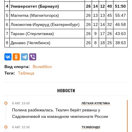
4
Университет (Барнаул)
26
14
12
40
51:50
5
Магнитка (Магнитогорск)
26
13
13
45
55:47
6
Локомотив-Изумруд (Екатеринбург)
26
12
14
32
46:58
7
Тархан (Стерлитамак)
26
9
17
26
43:63
8
Динамо (Челябинск)
26
8
18
25
38:63
Вид спорта:
Волейбол
Теги:
Таблица
НОВОСТИ
8 АВГ. 23:45
ЛЁГКАЯ АТЛЕТИКА
Полина разбежалась. Ткалич берёт реванш у
Садовничевой на командном чемпионате России
8 АВГ. 22:30
ТХЭКВОНДО