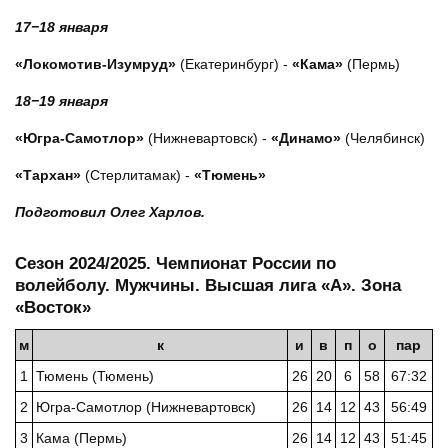
17−18 января
«Локомотив-Изумруд»
(Екатеринбург) -
«Кама»
(Пермь)
18−19 января
«Югра-Самотлор»
(Нижневартовск) -
«Динамо»
(Челябинск)
«Тархан»
(Стерлитамак) -
«Тюмень»
Подготовил Олег Харлов.
Сезон 2024/2025. Чемпионат России по
волейболу. Мужчины. Высшая лига «А». Зона
«Восток»
м
к
и
в
п
о
пар
1
Тюмень (Тюмень)
26
20
6
58
67:32
2
Югра-Самотлор (Нижневартовск)
26
14
12
43
56:49
3
Кама (Пермь)
26
14
12
43
51:45