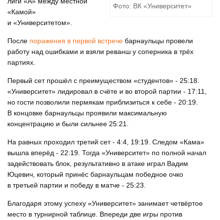
лиги «А» между местной
Фото: ВК «Университет»
«Камой»
и «Университетом».
После
поражения в первой встрече
барнаульцы провели
работу над ошибками и взяли реванш у соперника в трёх
партиях.
Первый сет прошёл с преимуществом «студентов» - 25:18.
«Университет» лидировал в счёте и во второй партии - 17:11,
но гости позволили пермякам приблизиться к себе - 20:19.
В концовке барнаульцы проявили максимальную
концентрацию и были сильнее 25:21.
На равных проходил третий сет - 4:4, 19:19. Следом «Кама»
вышла вперёд - 22:19. Тогда «Университет» по полной начал
задействовать блок, результативно в атаке играл Вадим
Юцевич, который принёс барнаульцам победное очко
в третьей партии и победу в матче - 25:23.
Благодаря этому успеху «Университет» занимает четвёртое
место в турнирной таблице. Впереди две игры против