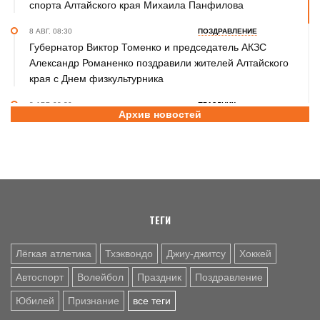
спорта Алтайского края Михаила Панфилова
8 АВГ. 08:30
ПОЗДРАВЛЕНИЕ
Губернатор Виктор Томенко и председатель АКЗС
Александр Романенко поздравили жителей Алтайского
края с Днем физкультурника
8 АВГ. 08:20
ПРАЗДНИК
Архив новостей
Поздравление с Днем физкультурника от министра
спорта России Михаила Дегтярева
8 АВГ. 07:30
ЮБИЛЕЙ
Базовый элемент. Александру Городову - 70 лет
ТЕГИ
Лёгкая атлетика
Тхэквондо
Джиу-джитсу
Хоккей
Автоспорт
Волейбол
Праздник
Поздравление
Юбилей
Признание
все теги