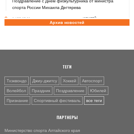
Поздравление с Днем физкультурника от министра
спорта России Михаила Дегтярева
8 АВГ. 07:30
ЮБИЛЕЙ
Архив новостей
Базовый элемент. Александру Городову - 70 лет
7 АВГ. 21:15
ПРИЗНАНИЕ
Передовикам - почёт! В Алтайском училище
олимпийского резерва состоялось награждение
представителей спортивной отрасли региона ко Дню
физкультурника
ТЕГИ
Тхэквондо
Джиу-джитсу
Хоккей
Автоспорт
Волейбол
Праздник
Поздравление
Юбилей
Признание
Спортивный фестиваль
все теги
ПАРТНЕРЫ
Министерство спорта Алтайского края