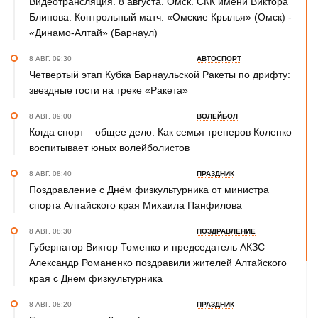
Видеотрансляция. 8 августа. Омск. СКК имени Виктора
Блинова. Контрольный матч. «Омские Крылья» (Омск) -
«Динамо-Алтай» (Барнаул)
8 АВГ. 09:30
АВТОСПОРТ
Четвертый этап Кубка Барнаульской Ракеты по дрифту:
звездные гости на треке «Ракета»
8 АВГ. 09:00
ВОЛЕЙБОЛ
Когда спорт – общее дело. Как семья тренеров Коленко
воспитывает юных волейболистов
8 АВГ. 08:40
ПРАЗДНИК
Поздравление с Днём физкультурника от министра
спорта Алтайского края Михаила Панфилова
8 АВГ. 08:30
ПОЗДРАВЛЕНИЕ
Губернатор Виктор Томенко и председатель АКЗС
Александр Романенко поздравили жителей Алтайского
края с Днем физкультурника
8 АВГ. 08:20
ПРАЗДНИК