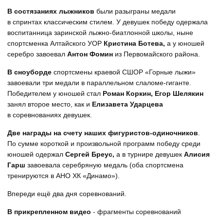
В состязаниях лыжников
были разыграны медали
в спринтах классическим стилем. У девушек победу одержала
воспитанница заринской лыжно-биатлонной школы, ныне
спортсменка Алтайского УОР
Кристина Ботева,
а у юношей
серебро завоевал
Антон Фомин
из Первомайского района.
В сноуборде
спортсмены краевой СШОР «Горные лыжи»
завоевали три медали в параллельном слаломе-гиганте.
Победителем у юношей стал
Роман Коркин, Егор
Шелякин
занял второе место, как и
Елизавета Ударцева
в соревнованиях девушек.
Две награды на счету наших фигуристов-одиночников
.
По сумме короткой и произвольной программ победу среди
юношей одержал
Сергей Бреус,
а в турнире девушек
Алисия
Гарш
завоевала серебряную медаль (оба спортсмена
тренируются в АНО ХК «Динамо»).
Впереди ещё два дня соревнований.
В прикрепленном видео
- фрагменты соревнований