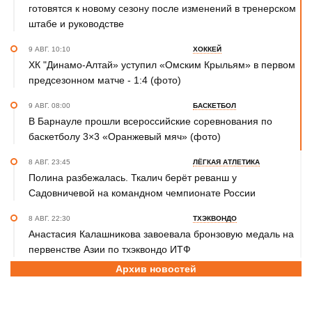
готовятся к новому сезону после изменений в тренерском
штабе и руководстве
9 АВГ. 10:10
ХОККЕЙ
ХК "Динамо-Алтай» уступил «Омским Крыльям» в первом
предсезонном матче - 1:4 (фото)
9 АВГ. 08:00
БАСКЕТБОЛ
В Барнауле прошли всероссийские соревнования по
баскетболу 3×3 «Оранжевый мяч» (фото)
8 АВГ. 23:45
ЛЁГКАЯ АТЛЕТИКА
Полина разбежалась. Ткалич берёт реванш у
Садовничевой на командном чемпионате России
8 АВГ. 22:30
ТХЭКВОНДО
Анастасия Калашникова завоевала бронзовую медаль на
первенстве Азии по тхэквондо ИТФ
Архив новостей
8 АВГ. 20:45
ДЖИУ-ДЖИТСУ
Николай Федоскин – серебряный призёр чемпионата
мира