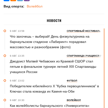
Вид спорта:
Волейбол
НОВОСТИ
9 АВГ. 13:58
СПОРТИВНЫЙ ФЕСТИВАЛЬ
Что захочешь – выбирай! День физкультурника на
барнаульском стадионе «Лабиринт» порадовал
массовостью и разнообразием (фото)
9 АВГ. 13:35
СПАРТАКИАДА УЧАЩИХСЯ РОСС
Дзюдоист Матвей Чебавских из Краевой СШОР стал
пятым в финальном турнире летней XIII Спартакиады
учащихся России
9 АВГ. 13:02
ФУТБОЛ
Победителем юбилейного Х "Кубка первоцелинников" в
Ключах стала команда их Камня-на-Оби
9 АВГ. 10:30
ВОЛЕЙБОЛ
Как волейболисты барнаульского «Университета»