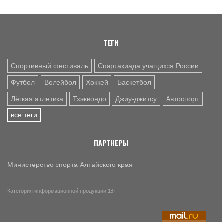
8 АВГ. 16:30
ХОККЕЙ
Видеотрансляция. 8 августа. Омск. СКК имени Виктора
Блинова. Контрольный матч. «Омские Крылья» (Омск) -
ТЕГИ
«Динамо-Алтай» (Барнаул)
Спортивный фестиваль
Спартакиада учащихся России
Футбол
Волейбол
Хоккей
Баскетбол
Лёгкая атлетика
Тхэквондо
Джиу-джитсу
Автоспорт
все теги
ПАРТНЕРЫ
Министерство спорта Алтайского края
Категория информационной продукции 18+