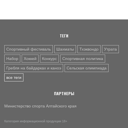
6 АВГ. 12:53
СЕЛЬСКАЯ ОЛИМПИАДА
Летопись сельских олимпиад Алтайского края. XXXVI
летняя. Поспелиха, 2014 год. Часть первая
ТЕГИ
Спортивный фестиваль
Шахматы
Тхэквондо
Утрата
Набор
Хоккей
Конкурс
Спортивная политика
Гребля на байдарках и каноэ
Сельская олимпиада
все теги
ПАРТНЕРЫ
Министерство спорта Алтайского края
Категория информационной продукции 18+