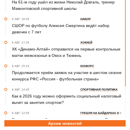
На 61-м году ушёл из жизни Николай Довгаль, тренер
Мамонтовской спортивной школы
6 АВГ. 18:35
НАБОР
СШОР по футболу Алексея Смертина ведёт набор
девочек с 7 лет
6 АВГ. 17:25
ХОККЕЙ
ХК «Динамо-Алтай» отправился на первые контрольные
матчи межсезонья в Омск и Тюмень
6 АВГ. 15:15
КОНКУРС
Продолжается приём заявок на участие в шестом сезоне
конкурса РФС «Россия - футбольная страна»
6 АВГ. 14:45
СПОРТИВНАЯ ПОЛИТИКА
Как в 2026 году можно оформить социальный налоговый
вычет за занятия спортом?
6 АВГ. 12:55
ГРЕБЛЯ НА БАЙДАРКАХ И КАНОЭ
В заключительный день юниорского первенства России
Архив новостей
на счету алтайских гребцов три медали