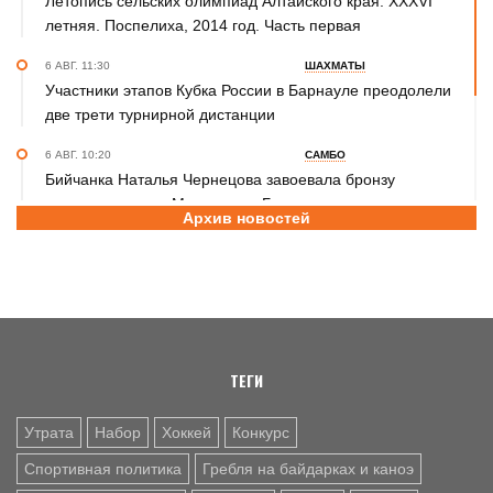
Летопись сельских олимпиад Алтайского края. XXXVI
летняя. Поспелиха, 2014 год. Часть первая
6 АВГ. 11:30
ШАХМАТЫ
Участники этапов Кубка России в Барнауле преодолели
две трети турнирной дистанции
6 АВГ. 10:20
САМБО
Бийчанка Наталья Чернецова завоевала бронзу
международного Мемориала Бурдикова
Архив новостей
5 АВГ. 16:57
ФУТБОЛ
Третья лига Сибирь "Золото". Молодежка "Динамо" не
смогла прервать победную серию «Читы»
ТЕГИ
Утрата
Набор
Хоккей
Конкурс
Спортивная политика
Гребля на байдарках и каноэ