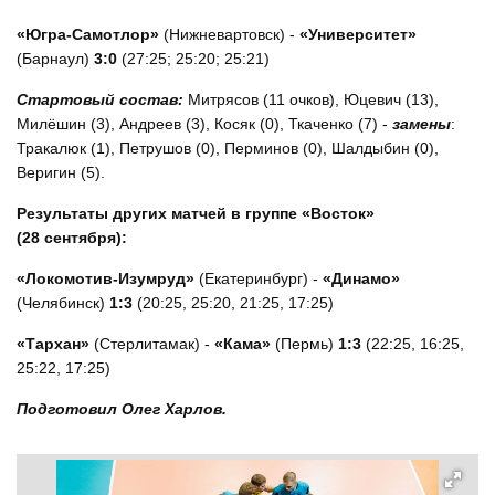
«Югра-Самотлор»
(Нижневартовск) -
«Университет»
(Барнаул)
3:0
(27:25; 25:20; 25:21)
Стартовый состав:
Митрясов (11 очков), Юцевич (13),
Милёшин (3), Андреев (3), Косяк (0), Ткаченко (7) -
замены
:
Тракалюк (1), Петрушов (0), Перминов (0), Шалдыбин (0),
Веригин (5).
Результаты других матчей в группе «Восток»
(28 сентября):
«Локомотив-Изумруд»
(Екатеринбург) -
«Динамо»
(Челябинск)
1:3
(20:25, 25:20, 21:25, 17:25)
«Тархан»
(Стерлитамак) -
«Кама»
(Пермь)
1:3
(22:25, 16:25,
25:22, 17:25)
Подготовил Олег Харлов.