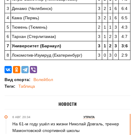
3
Динамо (Челябинск)
3
2
1
6
6:4
4
Кама (Пермь)
3
2
1
6
6:5
5
Тюмень (Тюмень)
2
1
1
3
4:3
6
Тархан (Стерлитамак)
3
1
2
3
4:7
7
Университет (Барнаул)
3
1
2
3
3:6
8
Локомотив-Изумруд (Екатеринбург)
3
0
3
0
2:9
Вид спорта:
Волейбол
Теги:
Таблица
НОВОСТИ
6 АВГ. 20:34
УТРАТА
На 61-м году ушёл из жизни Николай Довгаль, тренер
Мамонтовской спортивной школы