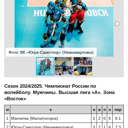
Фото: ВК «Югра-Самотлор» (Нижневартовск)
Ф
Сезон 2024/2025. Чемпионат России по
волейболу. Мужчины. Высшая лига «А». Зона
«Восток»
м
к
и
в
п
о
пар
1
Магнитка (Магнитогорск)
2
2
0
6
6:1
2
Югра-Самотлор (Нихневартовск)
3
2
1
6
7:3