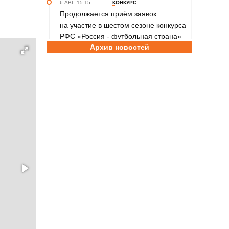
6 АВГ. 15:15
КОНКУРС
Продолжается приём заявок
на участие в шестом сезоне конкурса
РФС «Россия - футбольная страна»
Архив новостей
6 АВГ. 14:45
СПОРТИВНАЯ ПОЛИТИКА
Как в 2026 году можно оформить
социальный налоговый вычет за
занятия спортом?
6 АВГ. 12:55
ГРЕБЛЯ НА БАЙДАРКАХ И КАНОЭ
В заключительный день юниорского
первенства России на счету
алтайских гребцов три медали
6 АВГ. 12:53
СЕЛЬСКАЯ ОЛИМПИАДА
Летопись сельских олимпиад
Алтайского края. XXXVI летняя.
Поспелиха, 2014 год. Часть первая