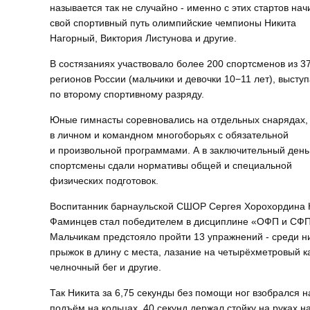
называется так не случайно - именно с этих стартов на
свой спортивный путь олимпийские чемпионы Никита
Нагорный, Виктория Листунова и другие.
В состязаниях участвовало более 200 спортсменов из 3
регионов России (мальчики и девочки 10−11 лет), выст
по второму спортивному разряду.
Юные гимнасты соревновались на отдельных снарядах,
в личном и командном многоборьях с обязательной
и произвольной программами. А в заключительный день
спортсмены сдали нормативы общей и специальной
физических подготовок.
Воспитанник барнаульской СШОР Сергея Хорохордина 
Фаминцев стал победителем в дисциплине «ОФП и СФП
Мальчикам предстояло пройти 13 упражнений - среди н
прыжок в длину с места, лазание на четырёхметровый кан
челночный бег и другие.
Так Никита за 6,75 секунды без помощи ног взобрался н
подъём на кольцах, 40 секунд держал стойку на руках на