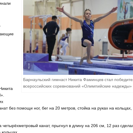
чинали
7
упающие
Барнаульский гимнаст Никита Фаминцев стал победит
всероссийских соревнований «Олимпийские надежды»
Никита
».
их
ат без помощи ног, бег на 20 метров, стойка на руках на кольцах,
а четырёхметровый канат, прыгнул в длину на 206 см, 12 раз сдела
 кольцах.