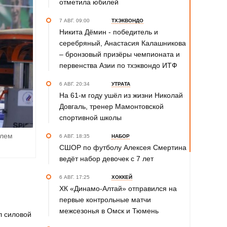
отметила юбилей
7 АВГ. 09:00
ТХЭКВОНДО
Никита Дёмин - победитель и
серебряный, Анастасия Калашникова
– бронзовый призёры чемпионата и
первенства Азии по тхэквондо ИТФ
6 АВГ. 20:34
УТРАТА
На 61-м году ушёл из жизни Николай
Довгаль, тренер Мамонтовской
спортивной школы
елем
6 АВГ. 18:35
НАБОР
СШОР по футболу Алексея Смертина
ведёт набор девочек с 7 лет
6 АВГ. 17:25
ХОККЕЙ
ХК «Динамо-Алтай» отправился на
первые контрольные матчи
межсезонья в Омск и Тюмень
л силовой