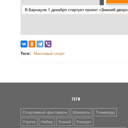
В Барнауле 1 декабря стартует проект «Зимний дворо
Теги:
Массовый спорт
ТЕГИ
Спортивный фестиваль
Шахматы
Тхэквондо
Утрата
Набор
Хоккей
Конкурс