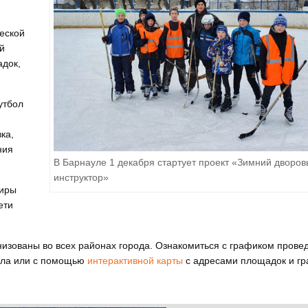
еской
ой
адок,
утбол
ка,
ния
В Барнауле 1 декабря стартует проект «Зимний дворов
инструктор»
ниры
ети
изованы во всех районах города. Ознакомиться с графиком прове
ула или с помощью
интерактивной карты
с адресами площадок и г