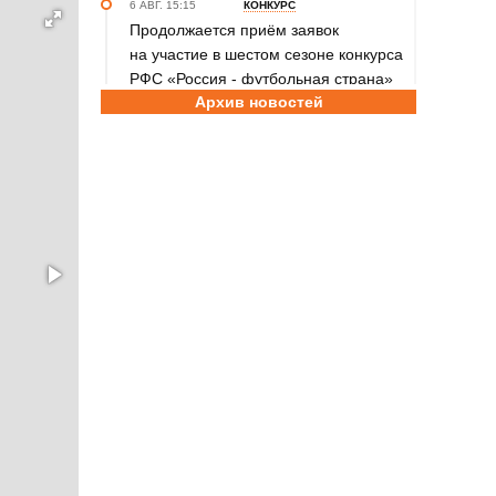
6 АВГ. 15:15
КОНКУРС
Продолжается приём заявок
на участие в шестом сезоне конкурса
РФС «Россия - футбольная страна»
Архив новостей
6 АВГ. 14:45
СПОРТИВНАЯ ПОЛИТИКА
Как в 2026 году можно оформить
социальный налоговый вычет за
занятия спортом?
6 АВГ. 12:55
ГРЕБЛЯ НА БАЙДАРКАХ И КАНОЭ
В заключительный день юниорского
первенства России на счету
алтайских гребцов три медали
6 АВГ. 12:53
СЕЛЬСКАЯ ОЛИМПИАДА
Летопись сельских олимпиад
Алтайского края. XXXVI летняя.
Поспелиха, 2014 год. Часть первая