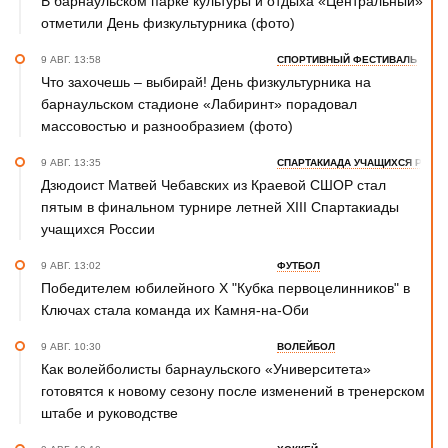
В барнаульском парке культуры и отдыха «Центральный»
отметили День физкультурника (фото)
9 АВГ. 13:58
СПОРТИВНЫЙ ФЕСТИВАЛЬ
Что захочешь – выбирай! День физкультурника на
барнаульском стадионе «Лабиринт» порадовал
массовостью и разнообразием (фото)
9 АВГ. 13:35
СПАРТАКИАДА УЧАЩИХСЯ РОСС
Дзюдоист Матвей Чебавских из Краевой СШОР стал
пятым в финальном турнире летней XIII Спартакиады
учащихся России
9 АВГ. 13:02
ФУТБОЛ
Победителем юбилейного Х "Кубка первоцелинников" в
Ключах стала команда их Камня-на-Оби
9 АВГ. 10:30
ВОЛЕЙБОЛ
Как волейболисты барнаульского «Университета»
готовятся к новому сезону после изменений в тренерском
штабе и руководстве