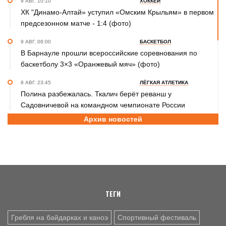
9 АВГ. 10:10
ХОККЕЙ
ХК "Динамо-Алтай» уступил «Омским Крыльям» в первом
предсезонном матче - 1:4 (фото)
9 АВГ. 08:00
БАСКЕТБОЛ
В Барнауле прошли всероссийские соревнования по
баскетболу 3×3 «Оранжевый мяч» (фото)
8 АВГ. 23:45
ЛЁГКАЯ АТЛЕТИКА
Полина разбежалась. Ткалич берёт реванш у
Садовничевой на командном чемпионате России
Архив новостей
8 АВГ. 22:30
ТХЭКВОНДО
Анастасия Калашникова завоевала бронзовую медаль на
первенстве Азии по тхэквондо ИТФ
8 АВГ. 20:45
ДЖИУ-ДЖИТСУ
Николай Федоскин – серебряный призёр чемпионата
мира
ТЕГИ
Гребля на байдарках и каноэ
Спортивный фестиваль