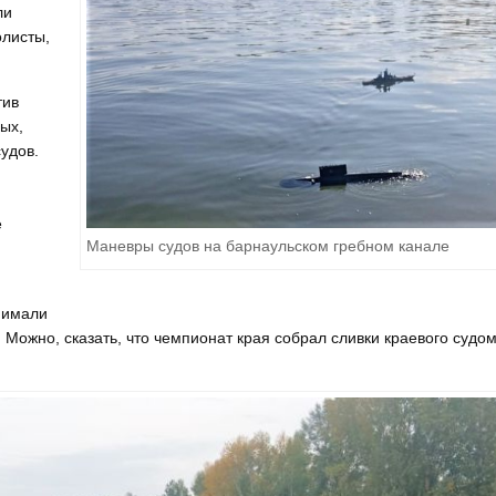
ли
олисты,
тив
ых,
судов.
е
Маневры судов на барнаульском гребном канале
нимали
. Можно, сказать, что чемпионат края собрал сливки краевого суд