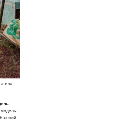
Тагил»
дель-
(модель -
 Евгений