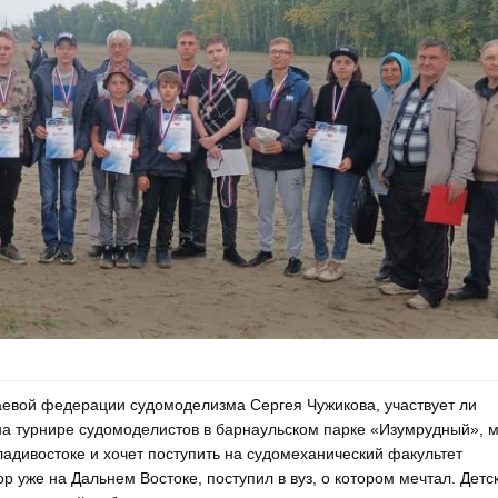
аевой федерации судомоделизма Сергея Чужикова, участвует ли
на турнире судомоделистов в барнаульском парке «Изумрудный», м
ладивостоке и хочет поступить на судомеханический факультет
р уже на Дальнем Востоке, поступил в вуз, о котором мечтал. Детс