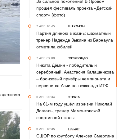
За сильное поколение! В Яровом
прошёл фестиваль проекта «Детский
спорт» (фото)
7 АВГ. 10:45
ШАХМАТЫ
Партия длиною в жизнь: шахматный
тренер Надежда Зыкина из Барнаула
отметила юбилей
7 АВГ. 09:00
ТХЭКВОНДО
Никита Дёмин - победитель и
серебряный, Анастасия Калашникова
– бронзовый призёры чемпионата и
первенства Азии по тхэквондо ИТФ
омоделизма
6 АВГ. 20:34
УТРАТА
На 61-м году ушёл из жизни Николай
Довгаль, тренер Мамонтовской
спортивной школы
6 АВГ. 18:35
НАБОР
СШОР по футболу Алексея Смертина