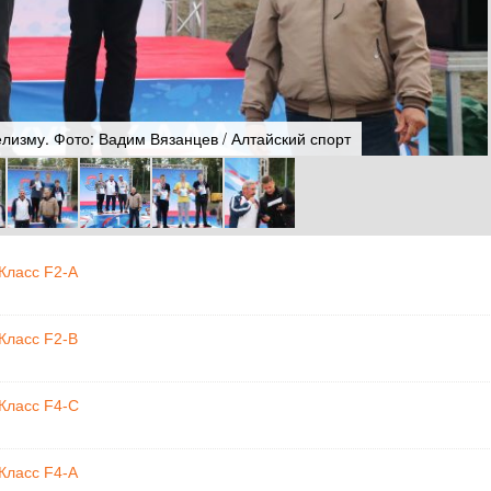
лизму. Фото: Вадим Вязанцев / Алтайский спорт
Класс F2-A
Класс F2-В
Класс F4-С
Класс F4-А