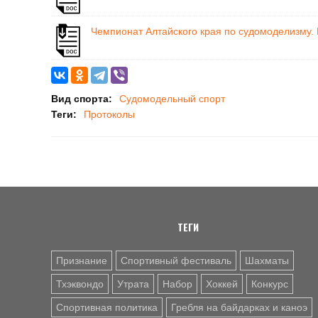
Чемпионат Алтайского края по судомоделизму.
Вид спорта:
Судомодельный спорт
Теги:
Протоколы
ТЕГИ
Признание
Спортивный фестиваль
Шахматы
Тхэквондо
Утрата
Набор
Хоккей
Конкурс
Спортивная политика
Гребля на байдарках и каноэ