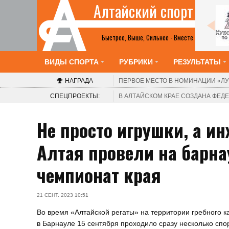
Алтайский спорт
Шахматы
2-8 августа. Барнаул. Краевой шахматный
клуб. V турнир «Красоты Алтая». Этап Кубка
Быстрее, Выше, Сильнее - Вместе
России среди женщин
ВИДЫ СПОРТА
РУБРИКИ
РЕЗУЛЬТАТЫ
НАГРАДА
ПЕРВОЕ МЕСТО В НОМИНАЦИИ
«ЛУ
СПЕЦПРОЕКТЫ:
В АЛТАЙСКОМ КРАЕ СОЗДАНА ФЕ
Не просто игрушки, а 
Алтая провели на барна
чемпионат края
21 СЕНТ. 2023 10:51
Во время «Алтайской регаты» на территории гребного к
в Барнауле 15 сентября проходило сразу несколько спо