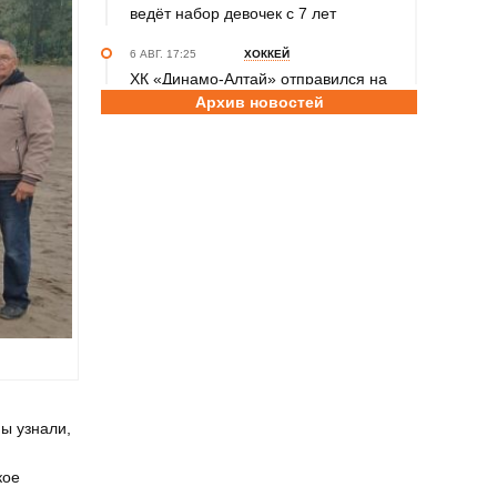
ведёт набор девочек с 7 лет
6 АВГ. 17:25
ХОККЕЙ
ХК «Динамо-Алтай» отправился на
Архив новостей
первые контрольные матчи
межсезонья в Омск и Тюмень
6 АВГ. 15:15
КОНКУРС
Продолжается приём заявок
на участие в шестом сезоне конкурса
РФС «Россия - футбольная страна»
6 АВГ. 14:45
СПОРТИВНАЯ ПОЛИТИКА
Как в 2026 году можно оформить
социальный налоговый вычет за
занятия спортом?
6 АВГ. 12:55
ГРЕБЛЯ НА БАЙДАРКАХ И КАНОЭ
В заключительный день юниорского
ы узнали,
первенства России на счету
алтайских гребцов три медали
кое