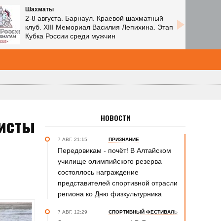
Пляжный волейбол
8 августа. Барнаул. Парк спорта Алексея
Смертина. Комплекс «Пляж». Фестиваль
«Комус Гран-при – 2026»
листы
НОВОСТИ
7 АВГ. 21:15
ПРИЗНАНИЕ
Передовикам - почёт! В Алтайском
училище олимпийского резерва
состоялось награждение
представителей спортивной отрасли
региона ко Дню физкультурника
7 АВГ. 12:29
СПОРТИВНЫЙ ФЕСТИВАЛЬ