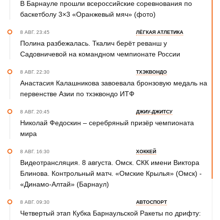
В Барнауле прошли всероссийские соревнования по
баскетболу 3×3 «Оранжевый мяч» (фото)
8 АВГ. 23:45
ЛЁГКАЯ АТЛЕТИКА
Полина разбежалась. Ткалич берёт реванш у
Садовничевой на командном чемпионате России
8 АВГ. 22:30
ТХЭКВОНДО
Анастасия Калашникова завоевала бронзовую медаль на
первенстве Азии по тхэквондо ИТФ
8 АВГ. 20:45
ДЖИУ-ДЖИТСУ
Николай Федоскин – серебряный призёр чемпионата
мира
8 АВГ. 16:30
ХОККЕЙ
Видеотрансляция. 8 августа. Омск. СКК имени Виктора
Блинова. Контрольный матч. «Омские Крылья» (Омск) -
«Динамо-Алтай» (Барнаул)
8 АВГ. 09:30
АВТОСПОРТ
Четвертый этап Кубка Барнаульской Ракеты по дрифту: