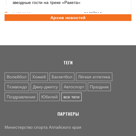
звездные гости на треке «Ракета»
8 АВГ. 09:00
ВОЛЕЙБОЛ
Архив новостей
Когда спорт – общее дело. Как семья тренеров Коленко
воспитывает юных волейболистов
8 АВГ. 08:40
ПРАЗДНИК
Поздравление с Днём физкультурника от министра
спорта Алтайского края Михаила Панфилова
ТЕГИ
Волейбол
Хоккей
Баскетбол
Лёгкая атлетика
Тхэквондо
Джиу-джитсу
Автоспорт
Праздник
Поздравление
Юбилей
все теги
ПАРТНЕРЫ
Министерство спорта Алтайского края