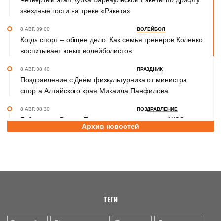
Четвертый этап Кубка Барнаульской Ракеты по дрифту:
звездные гости на треке «Ракета»
8 АВГ. 09:00
ВОЛЕЙБОЛ
Когда спорт – общее дело. Как семья тренеров Коленко
воспитывает юных волейболистов
8 АВГ. 08:40
ПРАЗДНИК
Поздравление с Днём физкультурника от министра
спорта Алтайского края Михаила Панфилова
8 АВГ. 08:30
ПОЗДРАВЛЕНИЕ
Губернатор Виктор Томенко и председатель АКЗС
Архив новостей
Александр Романенко поздравили жителей Алтайского
края с Днем физкультурника
8 АВГ. 08:20
ПРАЗДНИК
Поздравление с Днем физкультурника от министра
спорта России Михаила Дегтярева
ТЕГИ