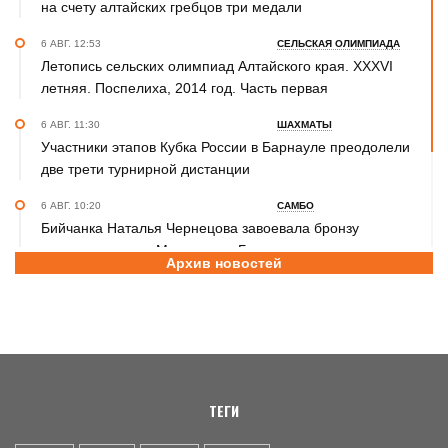
на счету алтайских гребцов три медали
6 АВГ. 12:53
СЕЛЬСКАЯ ОЛИМПИАДА
Летопись сельских олимпиад Алтайского края. XXXVI
летняя. Поспелиха, 2014 год. Часть первая
6 АВГ. 11:30
ШАХМАТЫ
Участники этапов Кубка России в Барнауле преодолели
две трети турнирной дистанции
6 АВГ. 10:20
САМБО
Бийчанка Наталья Чернецова завоевала бронзу
международного Мемориала Бурдикова
Архив новостей
5 АВГ. 16:57
ФУТБОЛ
Третья лига Сибирь "Золото". Молодежка "Динамо" не
смогла прервать победную серию «Читы»
ТЕГИ