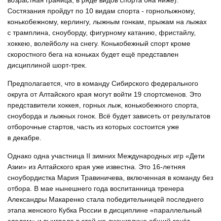
возрастная граница, в ряде видов спорта она ниже).
Состязания пройдут по 10 видам спорта - горнолыжному,
конькобежному, керлингу, лыжным гонкам, прыжам на лыжах
с трамплина, сноуборду, фигурному катанию, фристайлу,
хоккею, волейболу на снегу. Конькобежный спорт кроме
скоростного бега на коньках будет ещё представлен
дисциплиной шорт-трек.
Предполагается, что в команду Сибирского федерального
округа от Алтайского края могут войти 19 спортсменов. Это
представители хоккея, горных лыж, конькобежного спорта,
сноуборда и лыжных гонок. Всё будет зависеть от результатов
отборочные стартов, часть из которых состоится уже
в декабре.
Однако одна участница II зимних Международных игр «Дети
Азии» из Алтайского края уже известна. Это 16-летняя
сноубордистка Мария Травиничева, включенная в команду без
отбора. В мае нынешнего года воспитанница тренера
Александры Макаренко стала победительницей последнего
этапа женского Кубка России в дисциплине «параллельный