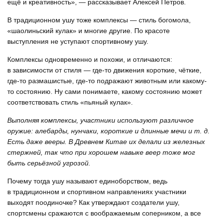
ещё и креативность», — рассказывает Алексей Петров.
В традиционном ушу тоже комплексы — стиль богомола,
«шаолиньский кулак» и многие другие. По красоте
выступления не уступают спортивному ушу.
Комплексы одновременно и похожи, и отличаются:
в зависимости от стиля — где-то движения короткие, чёткие,
где-то размашистые, где-то подражают животным или какому-
то состоянию. Ну сами понимаете, какому состоянию может
соответствовать стиль «пьяный кулак».
Выполняя комплексы, участники используют различное
оружие: алебарды, нунчаки, короткие и длинные мечи
и т. д.
Есть даже вееры. В Древнем Китае их делали из железных
стержней, так что при хорошем навыке веер тоже мог
быть серьёзной угрозой.
Почему тогда ушу называют единоборством, ведь
в традиционном и спортивном направлениях участники
выходят поодиночке? Как утверждают создатели ушу,
спортсмены сражаются с воображаемым соперником, а все