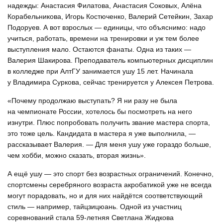
надежды: Анастасия Филатова, Анастасия Соковых, Алёна
Корабельникова, Игорь Костюченко, Валерий Сетейкин, Захар
Подоруев. А вот взрослых — единицы, что объяснимо: надо
учиться, работать, времени на тренировки и уж тем более
выступления мало. Остаются фанаты. Одна из таких —
Валерия Шакирова. Преподаватель компьютерных дисциплин
в колледже при АлтГУ занимается ушу 15 лет. Начинала
у Владимира Суркова, сейчас тренируется у Алексея Петрова.
«Почему продолжаю выступать? Я ни разу не была
на чемпионате России, хотелось бы посмотреть на него
изнутри. Плюс попробовать получить звание мастера спорта,
это тоже цель. Кандидата в мастера я уже выполнила, —
рассказывает Валерия. — Для меня ушу уже гораздо больше,
чем хобби, можно сказать, вторая жизнь».
А ещё ушу — это спорт без возрастных ограничений. Конечно,
спортсмены серебряного возраста акробатикой уже не всегда
могут порадовать, но и для них найдётся соответствующий
стиль — например, тайцзицюань. Одной из участниц
соревнований стала 59-летняя Светлана Жидкова