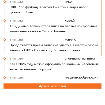
6 АВГ. 18:35
НАБОР
СШОР по футболу Алексея Смертина ведёт набор
девочек с 7 лет
6 АВГ. 17:25
ХОККЕЙ
ХК «Динамо-Алтай» отправился на первые контрольные
матчи межсезонья в Омск и Тюмень
6 АВГ. 15:15
КОНКУРС
Продолжается приём заявок на участие в шестом сезоне
конкурса РФС «Россия - футбольная страна»
6 АВГ. 14:45
СПОРТИВНАЯ ПОЛИТИКА
Как в 2026 году можно оформить социальный налоговый
вычет за занятия спортом?
6 АВГ. 12:55
ГРЕБЛЯ НА БАЙДАРКАХ И КАНОЭ
В заключительный день юниорского первенства России
Архив новостей
на счету алтайских гребцов три медали
6 АВГ. 12:53
СЕЛЬСКАЯ ОЛИМПИАДА
Летопись сельских олимпиад Алтайского края. XXXVI