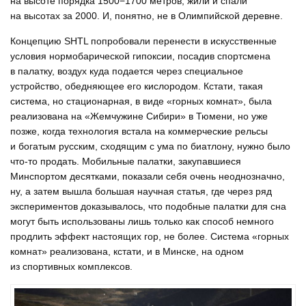
на высоте порядка 1500−1700 метров, жили и спали
на высотах за 2000. И, понятно, не в Олимпийской деревне.
Концепцию SHTL попробовали перенести в искусственные
условия нормобарической гипоксии, посадив спортсмена
в палатку, воздух куда подается через специальное
устройство, обедняющее его кислородом. Кстати, такая
система, но стационарная, в виде «горных комнат», была
реализована на «Жемчужине Сибири» в Тюмени, но уже
позже, когда технология встала на коммерческие рельсы
и богатым русским, сходящим с ума по биатлону, нужно было
что-то продать. Мобильные палатки, закупавшиеся
Минспортом десятками, показали себя очень неоднозначно,
ну, а затем вышла большая научная статья, где через ряд
экспериментов доказывалось, что подобные палатки для сна
могут быть использованы лишь только как способ немного
продлить эффект настоящих гор, не более. Система «горных
комнат» реализована, кстати, и в Минске, на одном
из спортивных комплексов.