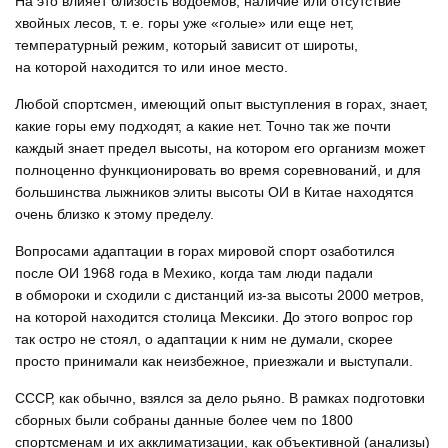
На это влияет близость водоемов, наличие или отсутствие
хвойных лесов,
т. е.
горы уже «голые» или еще нет,
температурный режим, который зависит от широты,
на которой находится то или иное место.
Любой спортсмен, имеющий опыт выступления в горах, знает,
какие горы ему подходят, а какие нет. Точно так же почти
каждый знает предел высоты, на котором его организм может
полноценно функционировать во время соревнований, и для
большинства лыжников элиты высоты ОИ в Китае находятся
очень близко к этому пределу.
Вопросами адаптации в горах мировой спорт озаботился
после ОИ 1968 года в Мехико, когда там люди падали
в обмороки и сходили с дистанций из-за высоты 2000 метров,
на которой находится столица Мексики. До этого вопрос гор
так остро не стоял, о адаптации к ним не думали, скорее
просто принимали как неизбежное, приезжали и выступали.
СССР, как обычно, взялся за дело рьяно. В рамках подготовки
сборных были собраны данные более чем по 1800
спортсменам и их акклиматизации, как объективной (анализы)