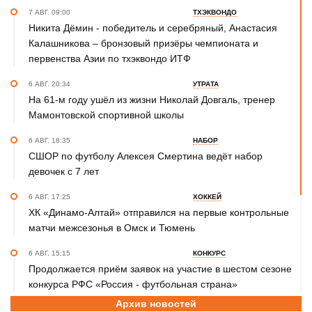
7 АВГ. 09:00
ТХЭКВОНДО
Никита Дёмин - победитель и серебряный, Анастасия
Калашникова – бронзовый призёры чемпионата и
первенства Азии по тхэквондо ИТФ
6 АВГ. 20:34
УТРАТА
На 61-м году ушёл из жизни Николай Довгаль, тренер
Мамонтовской спортивной школы
6 АВГ. 18:35
НАБОР
СШОР по футболу Алексея Смертина ведёт набор
девочек с 7 лет
6 АВГ. 17:25
ХОККЕЙ
ХК «Динамо-Алтай» отправился на первые контрольные
матчи межсезонья в Омск и Тюмень
6 АВГ. 15:15
КОНКУРС
Продолжается приём заявок на участие в шестом сезоне
конкурса РФС «Россия - футбольная страна»
Архив новостей
6 АВГ. 14:45
СПОРТИВНАЯ ПОЛИТИКА