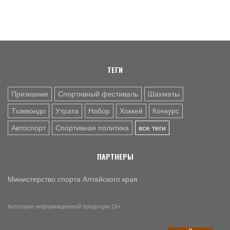
Как в 2026 году можно оформить социальный налоговый
вычет за занятия спортом?
6 АВГ. 12:55
ГРЕБЛЯ НА БАЙДАРКАХ И КАНОЭ
В заключительный день юниорского первенства России
на счету алтайских гребцов три медали
ТЕГИ
Признание
Спортивный фестиваль
Шахматы
Тхэквондо
Утрата
Набор
Хоккей
Конкурс
Автоспорт
Спортивная политика
все теги
ПАРТНЕРЫ
Министерство спорта Алтайского края
Категория информационной продукции 18+