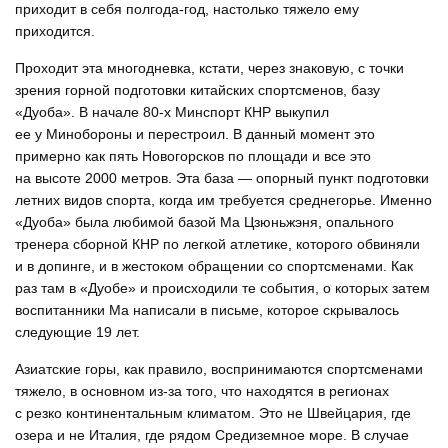
приходит в себя полгода-год, настолько тяжело ему
приходится.
Проходит эта многодневка, кстати, через знаковую, с точки
зрения горной подготовки китайских спортсменов, базу
«Дуоба». В начале 80-х Минспорт КНР выкупил
ее у Минобороны и перестроил. В данный момент это
примерно как пять Новогорсков по площади и все это
на высоте 2000 метров. Эта база — опорный пункт подготовки
летних видов спорта, когда им требуется среднегорье. Именно
«Дуоба» была любимой базой Ма Цзюньжэня, опального
тренера сборной КНР по легкой атлетике, которого обвиняли
и в допинге, и в жестоком обращении со спортсменами. Как
раз там в «Дуобе» и происходили те события, о которых затем
воспитанники Ма написали в письме, которое скрывалось
следующие 19 лет.
Азиатские горы, как правило, воспринимаются спортсменами
тяжело, в основном из-за того, что находятся в регионах
с резко континентальным климатом. Это не Швейцария, где
озера и не Италия, где рядом Средиземное море. В случае