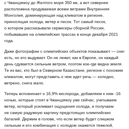
с Чжанцзякоу до Желтого моря 350 км, а вот севернее
расположена продуваемая всеми ветрами Внутренняя
Монголия, доминирующая над климатом в регионе,
приносящая холода, ветер и песок. Тот самый песок,
о котором рассказывали сервисеры сборной России,
побывавшее на олимпийских трассах в конце декабря 2021
года.
Даже фотографии с олимпийских объектов показывают — снег
есть, но его выдувает. Он не лежит, как в Европе, он каждый
день сдувается сильным ветром, поэтом кое-где видна земля.
Те из вас, кто был в Северном Казахстане, регионе с похожим
климатом, могут представить о чем идет речь — холодно,
ветрено, снега мало.
Теперь вспоминает о 16,9% кислорода, добавляем к ним -16
ночью, которые стоят в Чжанцзякоу уже сейчас, учитываем
ветер, который усиливает ощущения холода, и получаем
не самую радужную картину предстоящих олимпийских
баталий. Держим в голове, что если ветер будет слишком
сильным и его комбинация с холодом окажется тяжелой,