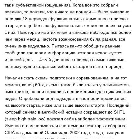
так и субъективной (ощущения). Когда все это собрали
воедино, то поняли, что ничего не поняли — было выявлено
порядка 18 периодов функциональных «ям» после приезда
в горы, и еще больше функциональных «пиков» после спуска
с них. Некоторые из этих «ям» и «пиков» наблюдались более
чем через месяц, частота возникновения была разная, все
очень индивидуально. Пытаясь как-то обобщить данные
сообщили тренерам информацию, которая используется
и по сей день — 4−5-й дни после приезда самые тяжелые,
поэтому нужно стараться избегать стартов в этот период.
Начали искать схемы подготовки к соревнованиям, а на тот
момент, конец 60-х, схемы такие были только у альпинистов-
высотников, но они оказались неприменимы для циклических
видов. Опробовали ряд подходов, в частности проживание
на высоте старта, ниже или выше высоты старта. Последний,
который сейчас в английский нотации сокращают до SHTL
(sleep high train low) показал себя наиболее эффективным.
Именно его использовали спортсмены некоторых сборных
США на домашней Олимпиаде 2002 года, когда, выступая