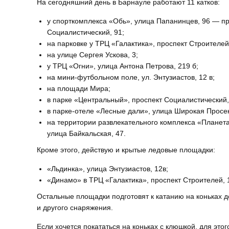
На сегодняшний день в Барнауле работают 11 катков:
у спорткомплекса «Обь», улица Папанинцев, 96 — п
Социалистический, 91;
на парковке у ТРЦ «Галактика», проспект Строителей
на улице Сергея Ускова, 3;
у ТРЦ «Огни», улица Антона Петрова, 219 б;
на мини-футбольном поле, ул. Энтузиастов, 12 в;
на площади Мира;
в парке «Центральный», проспект Социалистический,
в парке-отеле «Лесные дали», улица Широкая Просек
на территории развлекательного комплекса «Планета
улица Байкальская, 47.
Кроме этого, действую и крытые ледовые площадки:
«Льдинка», улица Энтузиастов, 12в;
«Динамо» в ТРЦ «Галактика», проспект Строителей, 
Остальные площадки подготовят к катанию на коньках д
и другого снаряжения.
Если хочется покататься на коньках с клюшкой, для это