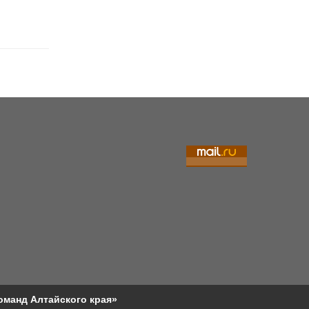
отметила юбилей
оманд Алтайского края»