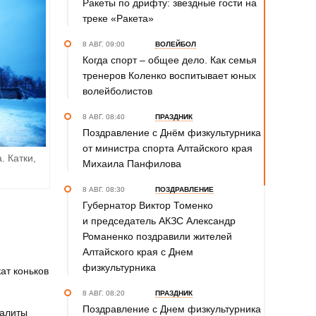
Ракеты по дрифту: звездные гости на
треке «Ракета»
8 АВГ. 09:00
ВОЛЕЙБОЛ
Когда спорт – общее дело. Как семья
тренеров Коленко воспитывает юных
волейболистов
8 АВГ. 08:40
ПРАЗДНИК
Поздравление с Днём физкультурника
от министра спорта Алтайского края
. Катки,
Михаила Панфилова
8 АВГ. 08:30
ПОЗДРАВЛЕНИЕ
Губернатор Виктор Томенко
и председатель АКЗС Александр
Романенко поздравили жителей
Алтайского края с Днем
физкультурника
ат коньков
8 АВГ. 08:20
ПРАЗДНИК
Поздравление с Днем физкультурника
залиты