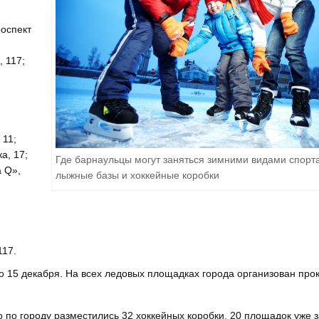
роспект
, 117;
 11;
а, 17;
Где барнаульцы могут заняться зимними видами спорта
 Q»,
лыжные базы и хоккейные коробки
117.
о 15 декабря. На всех ледовых площадках города организован прок
го по городу разместились 32 хоккейных коробки. 20 площадок уже 