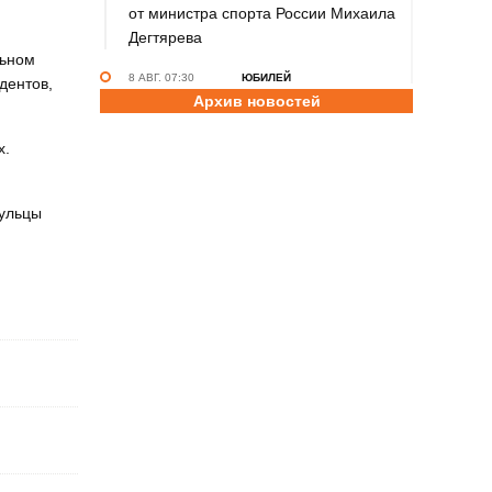
от министра спорта России Михаила
Дегтярева
льном
8 АВГ. 07:30
ЮБИЛЕЙ
дентов,
Архив новостей
Базовый элемент. Александру
Городову - 70 лет
х.
7 АВГ. 21:15
ПРИЗНАНИЕ
Передовикам - почёт! В Алтайском
аульцы
училище олимпийского резерва
состоялось награждение
представителей спортивной отрасли
региона ко Дню физкультурника
7 АВГ. 12:29
СПОРТИВНЫЙ ФЕСТИВАЛЬ
За сильное поколение! В Яровом
прошёл фестиваль проекта «Детский
спорт» (фото)
7 АВГ. 10:45
ШАХМАТЫ
Партия длиною в жизнь: шахматный
тренер Надежда Зыкина из Барнаула