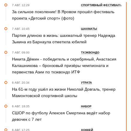
7 АВГ. 12:29
СПОРТИВНЫЙ ФЕСТИВАЛЬ
За сильное поколение! В Яровом прошёл фестиваль
проекта «Детский спорт» (фото)
7 АВГ. 10:45
ШАХМАТЫ
Партия длиною в жизнь: шахматный тренер Надежда
Зыкина из Барнаула отметила юбилей
7 АВГ. 09:00
ТХЭКВОНДО
Никита Дёмин - победитель и серебряный, Анастасия
Калашникова – бронзовый призёры чемпионата и
первенства Азии по тхэквондо ИТФ
6 АВГ. 20:34
УТРАТА
На 61-м году ушёл из жизни Николай Довгаль, тренер
Мамонтовской спортивной школы
6 АВГ. 18:35
НАБОР
СШОР по футболу Алексея Смертина ведёт набор
девочек с 7 лет
6 АВГ. 17:25
ХОККЕЙ