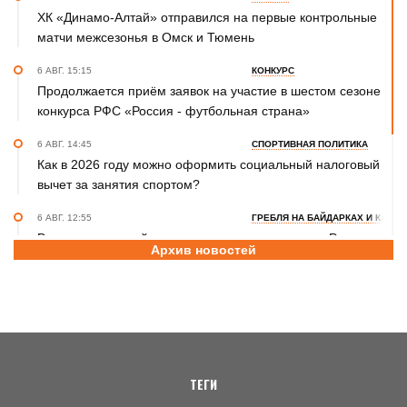
ХК «Динамо-Алтай» отправился на первые контрольные
матчи межсезонья в Омск и Тюмень
6 АВГ. 15:15
КОНКУРС
Продолжается приём заявок на участие в шестом сезоне
конкурса РФС «Россия - футбольная страна»
6 АВГ. 14:45
СПОРТИВНАЯ ПОЛИТИКА
Как в 2026 году можно оформить социальный налоговый
вычет за занятия спортом?
6 АВГ. 12:55
ГРЕБЛЯ НА БАЙДАРКАХ И КАНОЭ
В заключительный день юниорского первенства России
Архив новостей
на счету алтайских гребцов три медали
6 АВГ. 12:53
СЕЛЬСКАЯ ОЛИМПИАДА
Летопись сельских олимпиад Алтайского края. XXXVI
летняя. Поспелиха, 2014 год. Часть первая
ТЕГИ