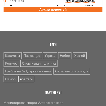
6 АВГ. 12:53
СЕЛЬСКАЯ ОЛИМПИАДА
Летопись сельских олимпиад Алтайского края. XXXVI
Архив новостей
летняя. Поспелиха, 2014 год. Часть первая
6 АВГ. 11:30
ШАХМАТЫ
Участники этапов Кубка России в Барнауле преодолели
две трети турнирной дистанции
ТЕГИ
Шахматы
Тхэквондо
Утрата
Набор
Хоккей
Конкурс
Спортивная политика
Гребля на байдарках и каноэ
Сельская олимпиада
Самбо
все теги
ПАРТНЕРЫ
Министерство спорта Алтайского края