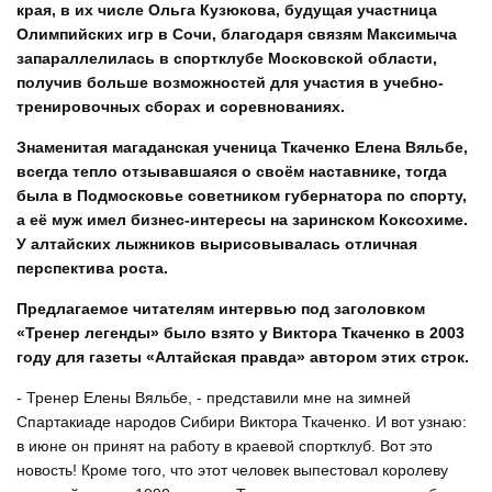
края, в их числе Ольга Кузюкова, будущая участница
Олимпийских игр в Сочи, благодаря связям Максимыча
запараллелилась в спортклубе Московской области,
получив больше возможностей для участия в учебно-
тренировочных сборах и соревнованиях.
Знаменитая магаданская ученица Ткаченко Елена Вяльбе,
всегда тепло отзывавшаяся о своём наставнике, тогда
была в Подмосковье советником губернатора по спорту,
а её муж имел бизнес-интересы на заринском Коксохиме.
У алтайских лыжников вырисовывалась отличная
перспектива роста.
Предлагаемое читателям интервью под заголовком
«Тренер легенды» было взято у Виктора Ткаченко в 2003
году для газеты «Алтайская правда» автором этих строк.
- Тренер Елены Вяльбе, - представили мне на зимней
Спартакиаде народов Сибири Виктора Ткаченко. И вот узнаю:
в июне он принят на работу в краевой спортклуб. Вот это
новость! Кроме того, что этот человек выпестовал королеву