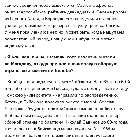
сейчас среди юниоров выделяется Сергей Сафронов -
он во всероссийском рейтинге двенадцатый. Сережа родом
из Горного Алтая, в Барнауле его определили в краевое
училище олимпийского резерва в группу тренера Лисина.
У меня пока учеников нет, но, может быть, когда нащупаем
перспективный народ, начну с кем-нибудь заниматься
индивидуально.
- Я слышал, вы наш земляк, хотя известным стали
по Магадану, откуда пришли в юниорскую сборную
страны со знаменитой Вяльбе?
- Вообще-то, я родился в Томской области. Но с 65-го по 69-й
год работал тренером в Бийске, куда мою жену - выпускницу
Томского университета - направили по распределению.
Кстати, в Бийск она приехала вместе с мамой Сережи
Чепикова - будущего олимпийского чемпиона по биатлону.
В общаге мы соседствовали. Нынешний старший тренер
сборной страны по биатлону Николай Савинов до 69-го года
тренировался в Бийске под моим началом. А в 1969-м
я закончил факульетет физвоспитания Барнаульского