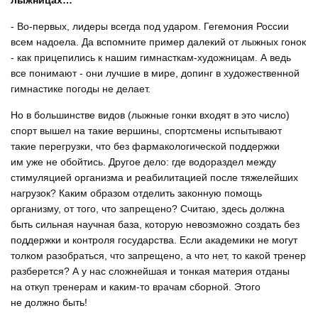
лыжницах…
- Во-первых, лидеры всегда под ударом. Гегемония России
всем надоела. Да вспомните пример далекий от лыжных гонок
- как прицепились к нашим гимнасткам-художницам. А ведь
все понимают - они лучшие в мире, допинг в художественной
гимнастике погоды не делает.
Но в большинстве видов (лыжные гонки входят в это число)
спорт вышел на такие вершины, спортсмены испытывают
такие перегрузки, что без фармакологической поддержки
им уже не обойтись. Другое дело: где водораздел между
стимуляцией организма и реабилитацией после тяжелейших
нагрузок? Каким образом отделить законную помощь
организму, от того, что запрещено? Считаю, здесь должна
быть сильная научная база, которую невозможно создать без
поддержки и контроля государства. Если академики не могут
толком разобраться, что запрещено, а что нет, то какой тренер
разберется? А у нас сложнейшая и тонкая материя отданы
на откуп тренерам и каким-то врачам сборной. Этого
не должно быть!