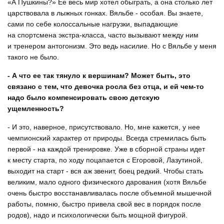
«А Пушкины?» Ее весь мир хотел обыграть, а она столько лет
царствовала в лыжных гонках. Вяльбе - особая. Вы знаете,
сами по себе колоссальные нагрузки, выпадающие
на спортсмена экстра-класса, часто вызывают между ним
и тренером антогонизм. Это ведь насилие. Но с Вяльбе у меня
такого не было.
- А что ее так тянуло к вершинам? Может быть, это
связано с тем, что девочка росла без отца, и ей чем-то
надо было компенсировать свою детскую
ущемленность?
- И это, наверное, присутствовало. Но, мне кажется, у нее
чемпионский характер от природы. Всегда стремилась быть
первой - на каждой тренировке. Уже в сборной страны идет
к месту старта, по ходу поцапается с Егоровой, Лазутиной,
выходит на старт - вся аж звенит, боец редкий. Чтобы стать
великим, мало одного физического дарования (хотя Вяльбе
очень быстро восстанавливалась после объемной мышечной
работы, помню, быстро привела свой вес в порядок после
родов), надо и психологически быть мощной фигурой.