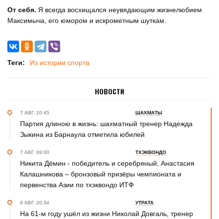
От себя.
Я всегда восхищался неувядающим жизнелюбием
Максимыча, его юмором и искрометным шуткам.
Теги:
Из истории спорта
НОВОСТИ
7 АВГ. 10:45
ШАХМАТЫ
Партия длиною в жизнь: шахматный тренер Надежда
Зыкина из Барнаула отметила юбилей
7 АВГ. 09:00
ТХЭКВОНДО
Никита Дёмин - победитель и серебряный, Анастасия
Калашникова – бронзовый призёры чемпионата и
первенства Азии по тхэквондо ИТФ
6 АВГ. 20:34
УТРАТА
На 61-м году ушёл из жизни Николай Довгаль, тренер