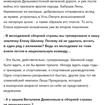
инженером Дальневосточной железной дороги, и уже после
войны его признали врагом народа. Бабушка Лены,
беременная ее матерью, добровольно отправилась вслед
за мужем, устроилась в Усть-Омчуге вольнонаемной
на лагерную кухню - и таким образом его спасла. То есть,
Елена коренная колымчанка уже во втором поколении.
- В молодежной сборной страны вы тренировали и нашу
землячку Елену Шалину. Почему ей не удалось встать
в один ряд с великими? Ведь из молодежки ее тоже
взяли потом в национальную команду…
- Это была, действительно, суперкоманда. Шалиной надо
было ждать, и ее бы время пришло. Иногда ждать надо годы -
и тренерам, и спортсменам, и спортивным руководителям.
Одни спортсмены раскрываются быстро, другие (как тот же
олимпийский чемпион Леша Прокуроров, который
в юниорском возрасте ничего из себя не представлял) -
медленнее.
- А с нашим Виталием Денисовым в сборной страны
не пересекались?