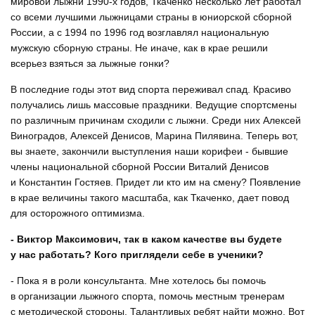
мировой лыжни 1990-х годов, Ткаченко несколько лет работал
со всеми лучшими лыжницами страны в юниорской сборной
России, а с 1994 по 1996 год возглавлял национальную
мужскую сборную страны. Не иначе, как в крае решили
всерьез взяться за лыжные гонки?
В последние годы этот вид спорта переживал спад. Красиво
получались лишь массовые праздники. Ведущие спортсмены
по различным причинам сходили с лыжни. Среди них Алексей
Виноградов, Алексей Денисов, Марина Пилявина. Теперь вот,
вы знаете, закончили выступления наши корифеи - бывшие
члены национальной сборной России Виталий Денисов
и Константин Гостяев. Придет ли кто им на смену? Появление
в крае величины такого масштаба, как Ткаченко, дает повод
для осторожного оптимизма.
- Виктор Максимович, так в каком качестве вы будете
у нас работать? Кого приглядели себе в ученики?
- Пока я в роли консультанта. Мне хотелось бы помочь
в организации лыжного спорта, помочь местным тренерам
с методической стороны. Талантливых ребят найти можно. Вот