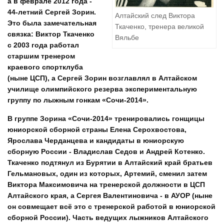
а в феврале 2012 года -
44-летний Сергей Зорин.
Алтайский след Виктора
Это была замечательная
Ткаченко, тренера великой
связка: Виктор Ткаченко
Вяльбе
с 2003 года работал
старшим тренером
краевого спортклуба
(ныне ЦСП), а Сергей Зорин возглавлял в Алтайском
училище олимпийского резерва экспериментальную
группу по лыжным гонкам «Сочи-2014».
В группе Зорина «Сочи-2014» тренировались гонщицы
юниорской сборной страны Елена Серохвостова,
Ярослава Черданцева и кандидаты в юниорскую
сборную России - Владислав Седов и Андрей Котенко.
Ткаченко подтянул из Бурятии в Алтайский край братьев
Гельмановых, один из которых, Артемий, сменил затем
Виктора Максимовича на тренерской должности в ЦСП
Алтайского края, а Сергея Валентиновича - в АУОР (ныне
он совмещает всё это с тренерской работой в юниорской
сборной России). Часть ведущих лыжников Алтайского