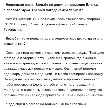
- Насколько знаю, Вяльбе не девичья фамилия Елены,
а первого мужа. Он был магаданским парнем?
- Нет. Из Эстонии. Они познакомились в юниорской сборной
СССР. Его зовут Урмас. А девичья фамилия Елены -
Трубицына.
- Вяльбе часто появлялась в родном городе, когда стала
знаменитой?
- Хотя там жили ее мама и сын, случалось это редко. Трагедия
Магадана в оторванности. С той же Европой, где лыжники
в основном тренируются и соревнуются, очень существенная
разница в часовых поясах и климате. Один такой перелет
ради пары деньков с родными - и месяц тренировок насмарку.
Но когда на сессии горсовета депутаты проголосовали за то,
чтобы произвести Елену Вяльбе в почетного гражданина
Магадана, я сказал: вы очень правильно сделали, потому что
большинство из нас сюда приехали, а Лена - коренной житель.
Ее дед сидел в лагере на Колыме. Он был главным