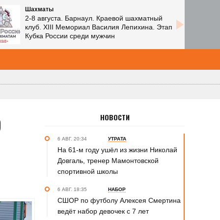
Шахматы
2-8 августа. Барнаул. Краевой шахматный
клуб. XIII Мемориал Василия Лепихина. Этап
Кубка России среди мужчин
О
НОВОСТИ
6 АВГ. 20:34
УТРАТА
На 61-м году ушёл из жизни Николай
Довгаль, тренер Мамонтовской
спортивной школы
6 АВГ. 18:35
НАБОР
СШОР по футболу Алексея Смертина
ведёт набор девочек с 7 лет