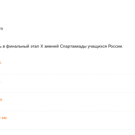
то
сь в финальный этап Х зимней Спартакиады учащихся России.
.
.
м.
 км.