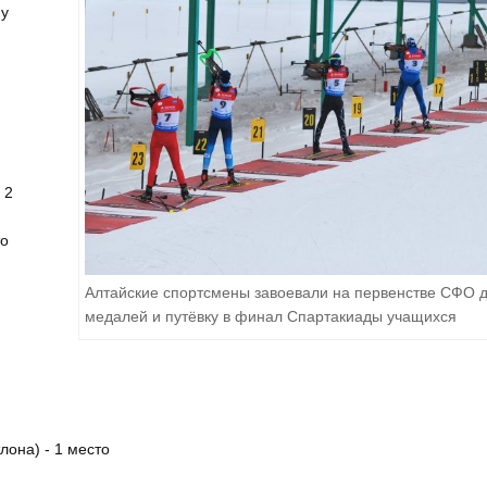
му
 2
то
Алтайские спортсмены завоевали на первенстве СФО д
медалей и путёвку в финал Спартакиады учащихся
она) - 1 место