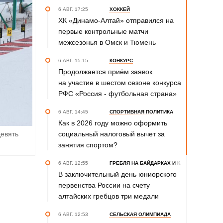
6 АВГ. 17:25
ХОККЕЙ
ХК «Динамо-Алтай» отправился на
первые контрольные матчи
межсезонья в Омск и Тюмень
6 АВГ. 15:15
КОНКУРС
Продолжается приём заявок
на участие в шестом сезоне конкурса
РФС «Россия - футбольная страна»
6 АВГ. 14:45
СПОРТИВНАЯ ПОЛИТИКА
Как в 2026 году можно оформить
социальный налоговый вычет за
евять
занятия спортом?
6 АВГ. 12:55
ГРЕБЛЯ НА БАЙДАРКАХ И КАНОЭ
В заключительный день юниорского
первенства России на счету
алтайских гребцов три медали
6 АВГ. 12:53
СЕЛЬСКАЯ ОЛИМПИАДА