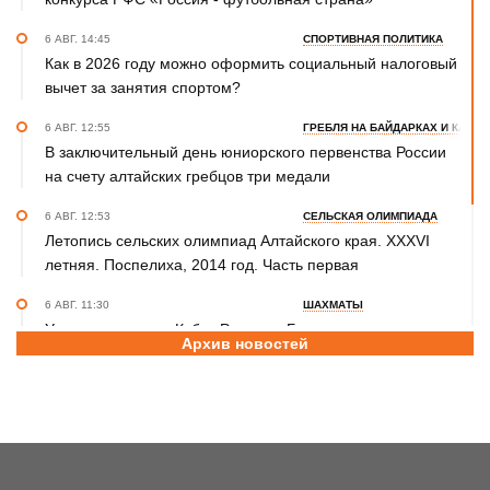
6 АВГ. 14:45
СПОРТИВНАЯ ПОЛИТИКА
Как в 2026 году можно оформить социальный налоговый
вычет за занятия спортом?
6 АВГ. 12:55
ГРЕБЛЯ НА БАЙДАРКАХ И КАНОЭ
В заключительный день юниорского первенства России
на счету алтайских гребцов три медали
6 АВГ. 12:53
СЕЛЬСКАЯ ОЛИМПИАДА
Летопись сельских олимпиад Алтайского края. XXXVI
летняя. Поспелиха, 2014 год. Часть первая
6 АВГ. 11:30
ШАХМАТЫ
Участники этапов Кубка России в Барнауле преодолели
Архив новостей
две трети турнирной дистанции
6 АВГ. 10:20
САМБО
Бийчанка Наталья Чернецова завоевала бронзу
международного Мемориала Бурдикова