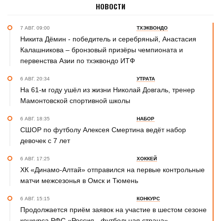
НОВОСТИ
7 АВГ. 09:00
ТХЭКВОНДО
Никита Дёмин - победитель и серебряный, Анастасия
Калашникова – бронзовый призёры чемпионата и
первенства Азии по тхэквондо ИТФ
6 АВГ. 20:34
УТРАТА
На 61-м году ушёл из жизни Николай Довгаль, тренер
Мамонтовской спортивной школы
6 АВГ. 18:35
НАБОР
СШОР по футболу Алексея Смертина ведёт набор
девочек с 7 лет
6 АВГ. 17:25
ХОККЕЙ
ХК «Динамо-Алтай» отправился на первые контрольные
матчи межсезонья в Омск и Тюмень
6 АВГ. 15:15
КОНКУРС
Продолжается приём заявок на участие в шестом сезоне
конкурса РФС «Россия - футбольная страна»