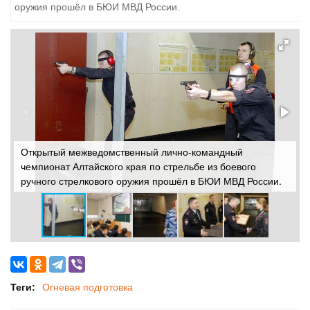
оружия прошёл в БЮИ МВД России.
Открытый межведомственный лично-командный
О
чемпионат Алтайского края по стрельбе из боевого
ч
ручного стрелкового оружия прошёл в БЮИ МВД России.
р
Теги:
Огневая подготовка