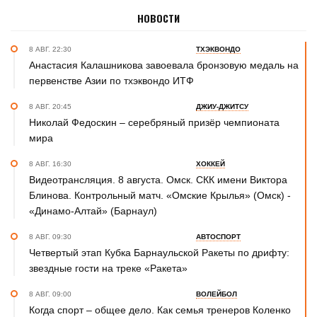
НОВОСТИ
8 АВГ. 22:30
ТХЭКВОНДО
Анастасия Калашникова завоевала бронзовую медаль на
первенстве Азии по тхэквондо ИТФ
8 АВГ. 20:45
ДЖИУ-ДЖИТСУ
Николай Федоскин – серебряный призёр чемпионата
мира
8 АВГ. 16:30
ХОККЕЙ
Видеотрансляция. 8 августа. Омск. СКК имени Виктора
Блинова. Контрольный матч. «Омские Крылья» (Омск) -
«Динамо-Алтай» (Барнаул)
8 АВГ. 09:30
АВТОСПОРТ
Четвертый этап Кубка Барнаульской Ракеты по дрифту:
звездные гости на треке «Ракета»
8 АВГ. 09:00
ВОЛЕЙБОЛ
Когда спорт – общее дело. Как семья тренеров Коленко