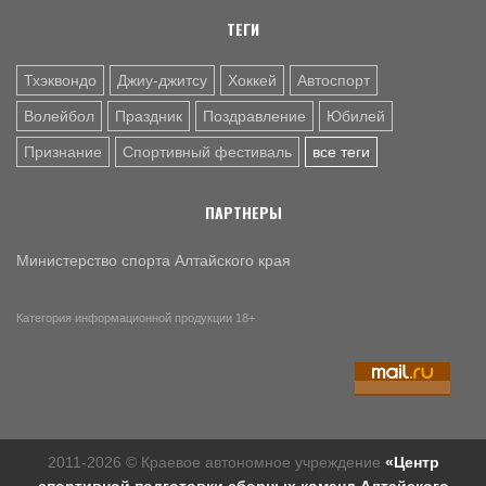
физкультурника
ТЕГИ
Тхэквондо
Джиу-джитсу
Хоккей
Автоспорт
Волейбол
Праздник
Поздравление
Юбилей
Признание
Спортивный фестиваль
все теги
ПАРТНЕРЫ
Министерство спорта Алтайского края
Категория информационной продукции 18+
2011-2026 © Краевое автономное учреждение
«Центр
спортивной подготовки сборных команд Алтайского