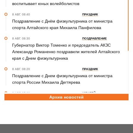
воспитывает юных волейболистов
8 АВГ. 08:40
ПРАЗДНИК
Поздравление с Днём физкультурника от министра
спорта Алтайского края Михаила Панфилова
8 АВГ. 08:30
ПОЗДРАВЛЕНИЕ
Губернатор Виктор Томенко и председатель АКЗС
Александр Романенко поздравили жителей Алтайского
края с Днем физкультурника
8 АВГ. 08:20
ПРАЗДНИК
Поздравление с Днем физкультурника от министра
спорта России Михаила Дегтярева
8 АВГ. 07:30
ЮБИЛЕЙ
Архив новостей
Базовый элемент. Александру Городову - 70 лет
7 АВГ. 21:15
ПРИЗНАНИЕ
Передовикам - почёт! В Алтайском училище
олимпийского резерва состоялось награждение
представителей спортивной отрасли региона ко Дню