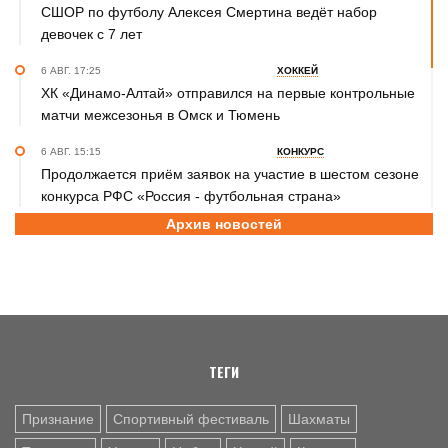
СШОР по футболу Алексея Смертина ведёт набор
девочек с 7 лет
6 АВГ. 17:25
ХОККЕЙ
ХК «Динамо-Алтай» отправился на первые контрольные
матчи межсезонья в Омск и Тюмень
6 АВГ. 15:15
КОНКУРС
Продолжается приём заявок на участие в шестом сезоне
конкурса РФС «Россия - футбольная страна»
Архив новостей
6 АВГ. 14:45
СПОРТИВНАЯ ПОЛИТИКА
Как в 2026 году можно оформить социальный налоговый
вычет за занятия спортом?
6 АВГ. 12:55
ГРЕБЛЯ НА БАЙДАРКАХ И КАНОЭ
В заключительный день юниорского первенства России
на счету алтайских гребцов три медали
ТЕГИ
Признание
Спортивный фестиваль
Шахматы